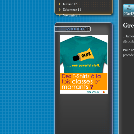
Janvier 12
10
Décembre 11
Mai
23h4
Novembre 11
Gren
...Jame
désopil
Pour ce
précéde