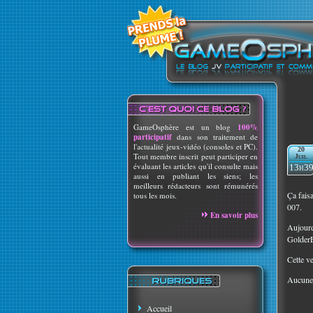
GameOsphère est un blog
100%
participatif
dans son traitement de
l'actualité jeux-vidéo (consoles et PC).
20
Tout membre inscrit peut participer en
Juil
évaluant les articles qu'il consulte mais
13h3
aussi en publiant les siens; les
meilleurs rédacteurs sont rémunérés
Ça fais
tous les mois.
007.
En savoir plus
Aujourd
Golder
Cette v
Aucune 
Accueil