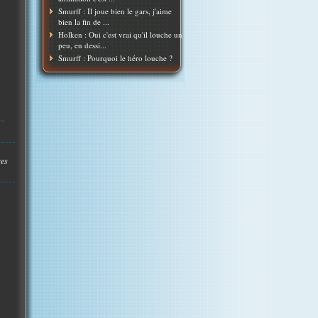
Smurff : Il joue bien le gars, j'aime
bien la fin de ...
Holken : Oui c'est vrai qu'il louche un
peu, en dessi...
Smurff : Pourquoi le héro louche ?
..
res