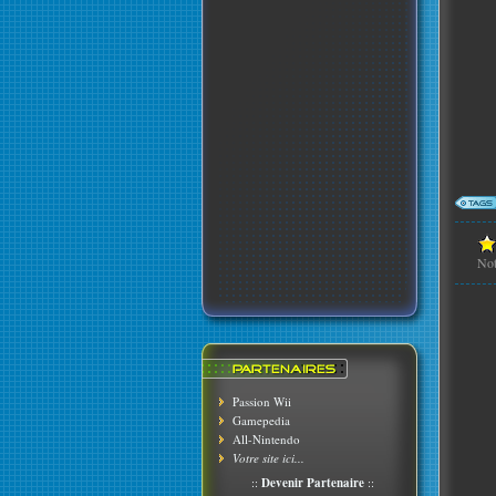
No
Passion Wii
Gamepedia
All-Nintendo
Votre site ici...
::
Devenir Partenaire
::