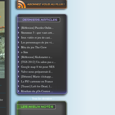
[Réflexion] Puzzles Onlin...
Shenmue 3 : que vaut cett...
Jeux vidéo et jeu de casi...
Les personnages de jeu vi...
Bêta du jeu The Crew
e-Sim
[Réflexion] Kickstarter e...
[TGS 2012] Un salon pas c...
Google map 8 bit pour NES
Valve nous préparerait-il...
[Détente] Mario s'échapp...
La PS3 cartonne en France
..
[Teaser] Left for Dead, l...
Résultats du gOs Contest ...
::
Tous les derniers
::
ire