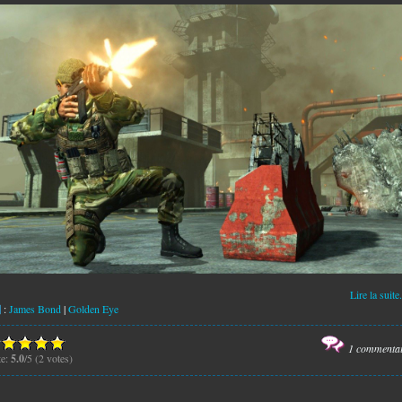
Lire la suite.
:
James Bond
|
Golden Eye
1 commenta
te:
5.0
/5 (2 votes)