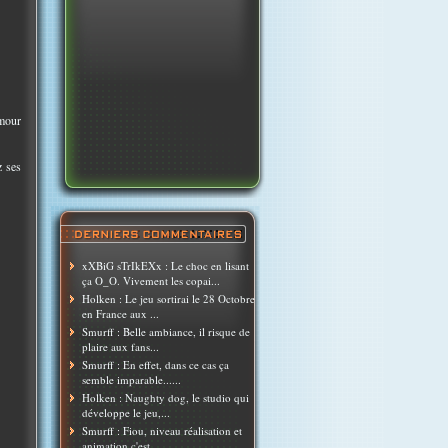
umour
z ses
xXBiG sTrIkEXx : Le choc en lisant
ça O_O. Vivement les copai...
Holken : Le jeu sortirai le 28 Octobre
en France aux ...
Smurff : Belle ambiance, il risque de
plaire aux fans...
Smurff : En effet, dans ce cas ça
semble imparable......
Holken : Naughty dog, le studio qui
développe le jeu,...
Smurff : Fiou, niveau réalisation et
animation c'est ...