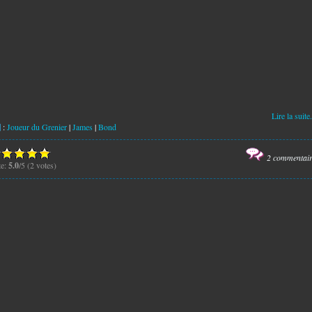
Lire la suite.
:
Joueur du Grenier
|
James
|
Bond
2 commentai
te:
5.0
/5 (2 votes)