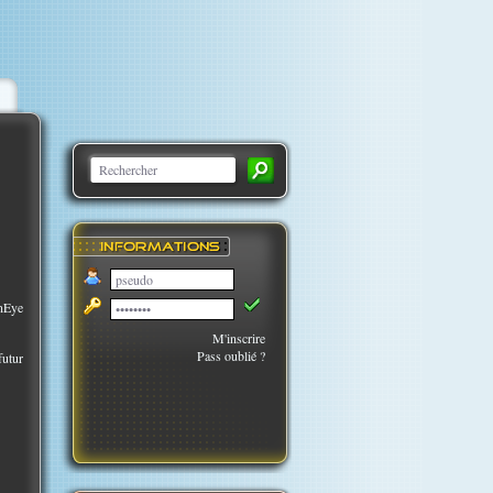
enEye
M'inscrire
Pass oublié ?
futur