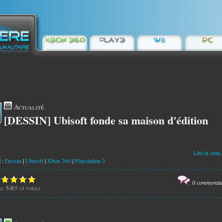
Actualité
[DESSIN] Ubisoft fonde sa maison d'édition
5
Lire la suite.
:
Dessin
|
Ubisoft
|
Xbox 360
|
Playstation 3
0 commenta
te:
5.0
/5 (4 votes)