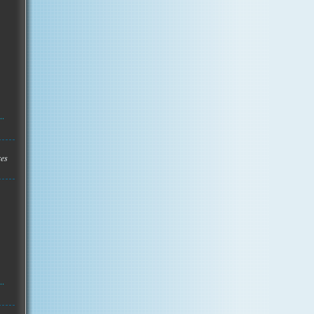
..
res
..