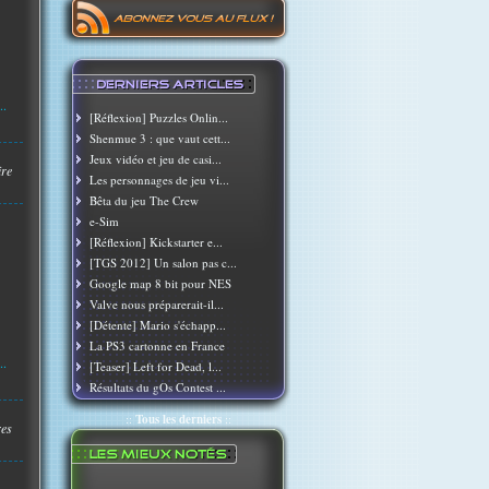
..
[Réflexion] Puzzles Onlin...
Shenmue 3 : que vaut cett...
Jeux vidéo et jeu de casi...
ire
Les personnages de jeu vi...
Bêta du jeu The Crew
e-Sim
[Réflexion] Kickstarter e...
[TGS 2012] Un salon pas c...
Google map 8 bit pour NES
Valve nous préparerait-il...
[Détente] Mario s'échapp...
La PS3 cartonne en France
..
[Teaser] Left for Dead, l...
Résultats du gOs Contest ...
::
Tous les derniers
::
res