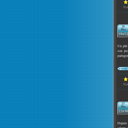
No
29
Mai
19h5
Un ptit
son pro
partage
No
27
Mai
22h3
Depuis 
adepte 