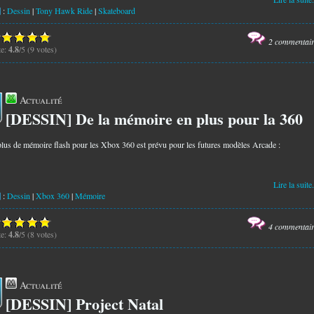
:
Dessin
|
Tony Hawk Ride
|
Skateboard
2 commentai
te:
4.8
/5 (9 votes)
Actualité
[DESSIN] De la mémoire en plus pour la 360
3
lus de mémoire flash pour les Xbox 360 est prévu pour les futures modèles Arcade :
Lire la suite.
:
Dessin
|
Xbox 360
|
Mémoire
4 commentai
te:
4.8
/5 (8 votes)
Actualité
[DESSIN] Project Natal
2