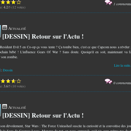
1 commenta
te:
4.2
/5 (12 votes)
Actualité
[DESSIN] Retour sur l'Actu !
2
 Resident Evil 5 en Co-op ça vous tente ? Ça tombe bien, c'est ce que Capcom nous a révéler
chain bébé ! L'influence Gears Of War ? Sans doute. Quoiqu'il en soit, maintenant va fa
r son zombie.
Lire la suite.
:
Dessin
0 commenta
te:
3.6
/5 (10 votes)
Actualité
[DESSIN] Retour sur l'Actu !
6
son dévoilement, Star Wars : The Force Unleashed suscite la curiosité et la convoitise des jo
de la Saga de Georges Lucas. Manque de pot, on nous apprends qu'il n'y aura même pas de