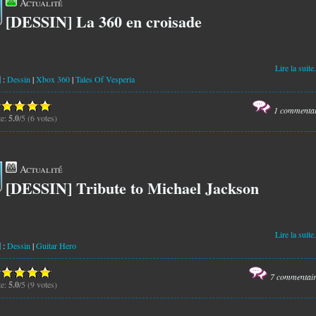
Actualité
[DESSIN] La 360 en croisade
0
Lire la suite.
:
Dessin
|
Xbox 360
|
Tales Of Vesperia
1 commenta
te:
5.0
/5 (6 votes)
Actualité
[DESSIN] Tribute to Michael Jackson
5
Lire la suite.
:
Dessin
|
Guitar Hero
7 commentai
te:
5.0
/5 (9 votes)