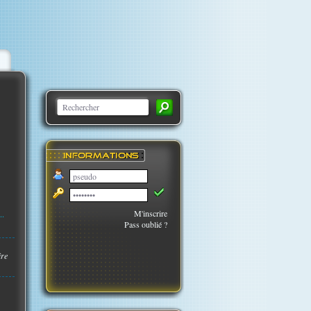
M'inscrire
..
Pass oublié ?
ire