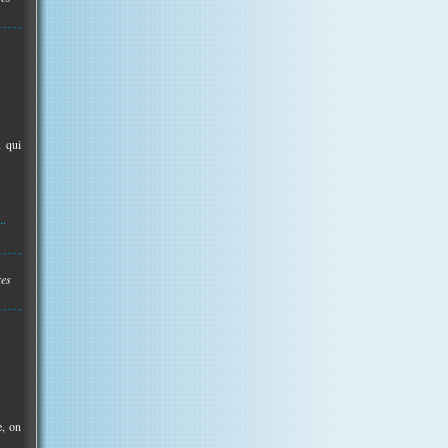
u qui
..
res
e, on