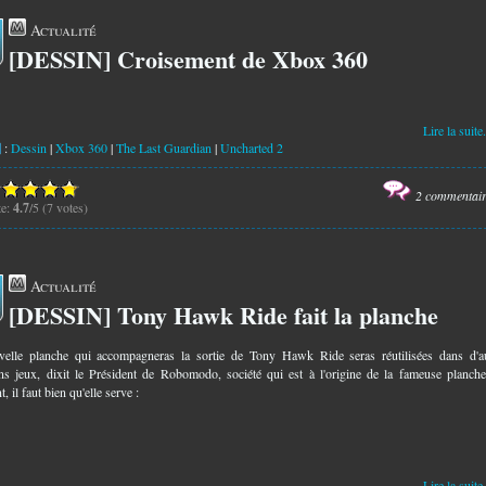
Actualité
[DESSIN] Croisement de Xbox 360
2
Lire la suite.
:
Dessin
|
Xbox 360
|
The Last Guardian
|
Uncharted 2
2 commentai
te:
4.7
/5 (7 votes)
Actualité
[DESSIN] Tony Hawk Ride fait la planche
6
elle planche qui accompagneras la sortie de Tony Hawk Ride seras réutilisées dans d'a
ns jeux, dixit le Président de Robomodo, société qui est à l'origine de la fameuse planch
t, il faut bien qu'elle serve :
Lire la suite.