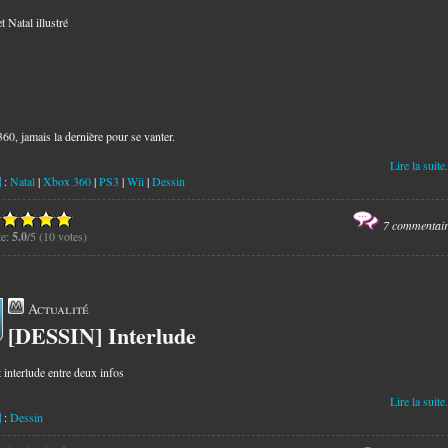
t Natal illustré
60, jamais la dernière pour se vanter.
Lire la suite.
:
Natal
|
Xbox 360
|
PS3
|
Wii
|
Dessin
7 commentai
te:
5.0
/5 (10 votes)
Actualité
[DESSIN] Interlude
0
 interlude entre deux infos
Lire la suite.
:
Dessin