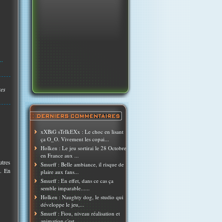
..
res
xXBiG sTrIkEXx : Le choc en lisant
ça O_O. Vivement les copai...
Holken : Le jeu sortirai le 28 Octobre
en France aux ...
utres
Smurff : Belle ambiance, il risque de
e. En
plaire aux fans...
Smurff : En effet, dans ce cas ça
semble imparable......
Holken : Naughty dog, le studio qui
développe le jeu,...
Smurff : Fiou, niveau réalisation et
animation c'est ...
..