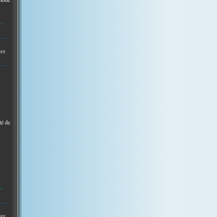
..
res
té de
..
res