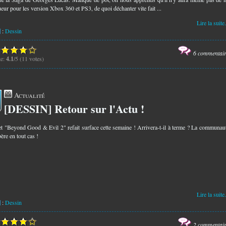
ueur pour les version Xbox 360 et PS3, de quoi déchanter vite fait ...
Lire la suite.
:
Dessin
6 commentai
te:
4.1
/5 (11 votes)
Actualité
[DESSIN] Retour sur l'Actu !
8
et "Beyond Good & Evil 2" refait surface cette semaine ! Arrivera-t-il à terme ? La communau
père en tout cas !
Lire la suite.
:
Dessin
2 commentai