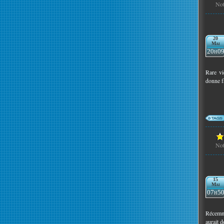
No
20
Mai
20h0
Rare vi
donne fa
No
15
Mai
07h5
Récemme
aurait d