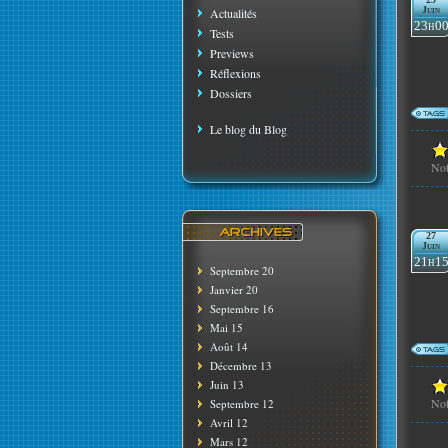
Juin
Actualités
23h0
Tests
Previews
Réflexions
Dossiers
Le blog du Blog
No
27
Juin
21h1
Septembre 20
Janvier 20
Septembre 16
Mai 15
Août 14
Décembre 13
Juin 13
No
Septembre 12
Avril 12
Mars 12