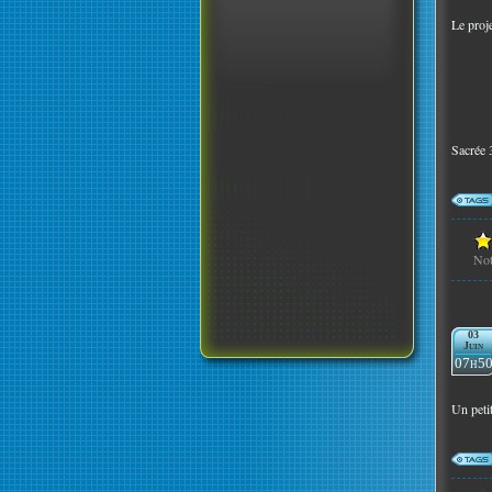
Le proje
Sacrée 3
No
03
Juin
07h5
Un petit