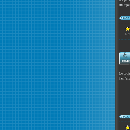
multijo
No
22
Mai
18h4
Le proj
fan l'es