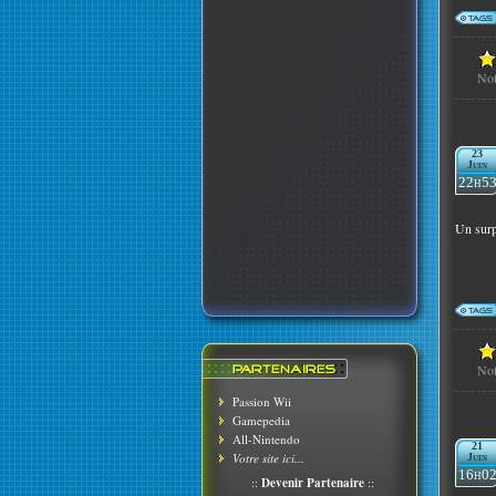
No
23
Juin
22h5
Un surp
No
Passion Wii
Gamepedia
All-Nintendo
21
Votre site ici...
Juin
16h0
::
Devenir Partenaire
::