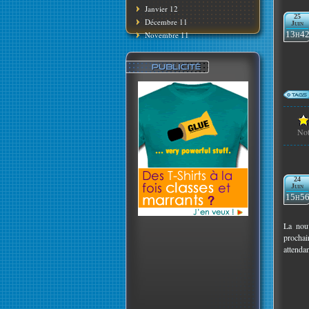
Janvier 12
25
Décembre 11
Juin
13h4
Novembre 11
No
24
Juin
15h5
La nouv
prochai
attendan