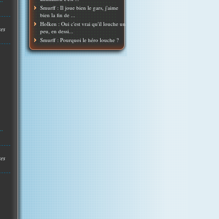
Smurff : Il joue bien le gars, j'aime
bien la fin de ...
Holken : Oui c'est vrai qu'il louche un
res
peu, en dessi...
Smurff : Pourquoi le héro louche ?
..
res