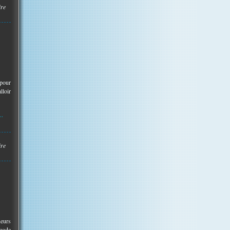
ire
 pour
lloir
..
ire
ueurs
 mode