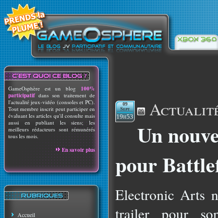
GameOsphère est un blog
100%
participatif
dans son traitement de
Actualit
l'actualité jeux-vidéo (consoles et PC).
09
Tout membre inscrit peut participer en
Sept
évaluant les articles qu'il consulte mais
19h53
aussi en publiant les siens; les
Un nouvea
meilleurs rédacteurs sont rémunérés
tous les mois.
En savoir plus
pour Battlef
Electronic Arts 
trailer pour so
Accueil