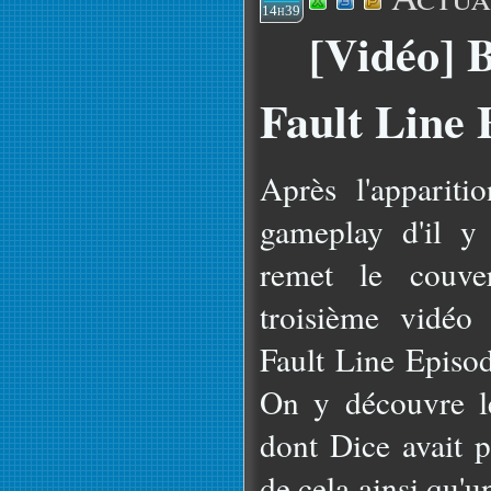
14h39
[Vidéo] B
Fault Line 
Après l'apparit
gameplay d'il y
remet le couver
troisième vidéo 
Fault Line Episo
On y découvre l
dont Dice avait p
de cela ainsi qu'u