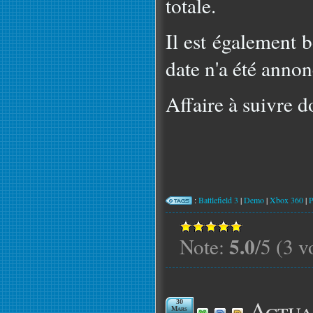
totale.
Il est également 
date n'a été annon
Affaire à suivre d
:
Battlefield 3
|
Demo
|
Xbox 360
|
5.0
Note:
/5 (3 v
Actua
30
Mars