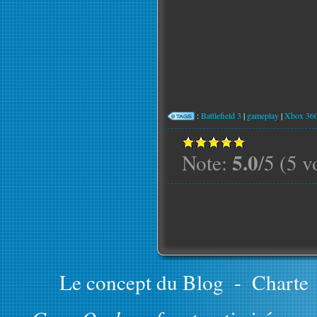
:
Battlefield 3
|
gameplay
|
Xbox 36
5.0
Note:
/5 (5 v
Le concept du Blog
-
Charte