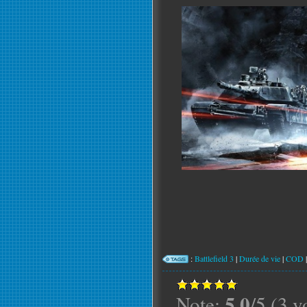
:
Battlefield 3
|
Durée de vie
|
COD
5.0
Note:
/5 (3 v