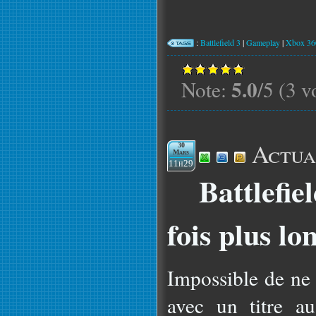
:
Battlefield 3
|
Gameplay
|
Xbox 36
5.0
Note:
/5 (3 v
Actua
30
Mars
11h29
Battlefiel
fois plus l
Impossible de ne 
avec un titre a