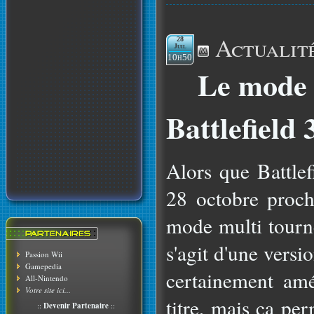
Actualit
28
Juil
10h50
Le mode 
Battlefield 
Alors que Battlef
28 octobre proch
mode multi tourne
s'agit d'une versi
Passion Wii
Gamepedia
certainement amél
All-Nintendo
Votre site ici...
titre, mais ça pe
::
Devenir Partenaire
::