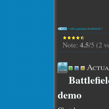
:
vidéo gameplay
|
battlefield 3
4.5
Note:
/5 (2 v
Actua
21
Avr
11h50
Battlefie
demo