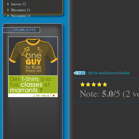
Janvier 12
Décembre 11
Novembre 11
:
left for dead
|
teaser
|
fanfilm
5.0
Note:
/5 (2 v