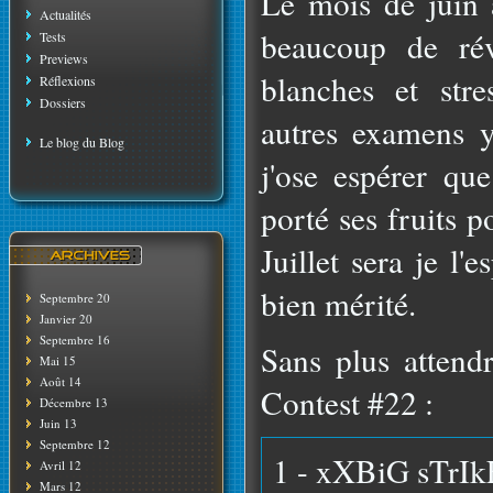
Le mois de juin
Actualités
beaucoup de rév
Tests
Previews
blanches et stre
Réflexions
Dossiers
autres examens 
Le blog du Blog
j'ose espérer que
porté ses fruits 
Juillet sera je l
bien mérité.
Septembre 20
Janvier 20
Septembre 16
Sans plus attend
Mai 15
Août 14
Contest #22 :
Décembre 13
Juin 13
Septembre 12
1 - xXBiG sTrIk
Avril 12
Mars 12