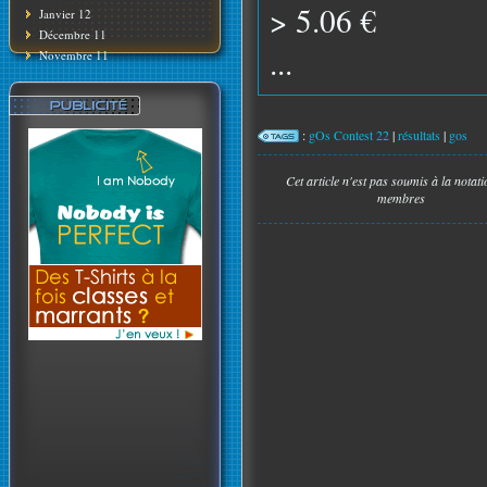
> 5.06 €
Janvier 12
Décembre 11
...
Novembre 11
:
gOs Contest 22
|
résultats
|
gos
Cet article n'est pas soumis à la notat
membres