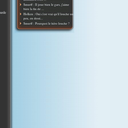
Smurff : Il joue bien le gars, j'aime
bien la fin de ...
ourde
Holken : Oui c'est vrai qu'il louche un
peu, en dessi...
Smurff : Pourquoi le héro louche ?