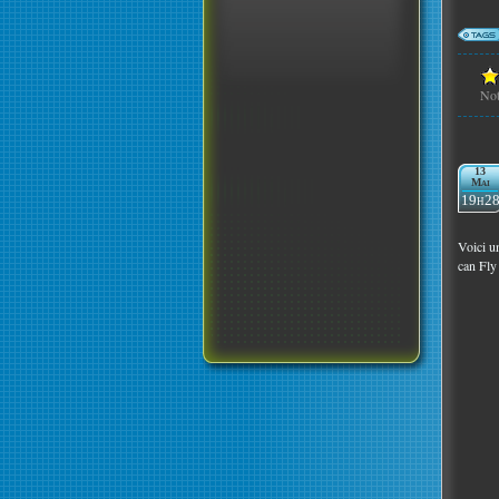
No
13
Mai
19h2
Voici u
can Fly 