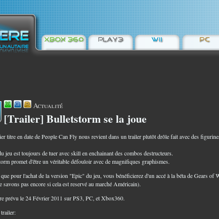
Actualité
[Trailer] Bulletstorm se la joue
7
er titre en date de People Can Fly nous revient dans un trailer plutôt drôle fait avec des figurine
du jeu est toujours de tuer avec skill en enchainant des combos destructeurs.
torm promet d'être un véritable défouloir avec de magnifiques graphismes.
 que pour l'achat de la version "Epic" du jeu, vous bénéficierez d'un accé à la béta de Gears of 
e savons pas encore si cela est reservé au marché Américain).
e prévu le 24 Février 2011 sur PS3, PC, et Xbox360.
trailer: