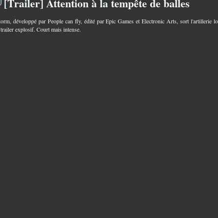
[Trailer] Attention à la tempête de balles
9
torm, développé par People can fly, édité par Epic Games et Electronic Arts, sort l'artillerie l
trailer explosif. Court mais intense.