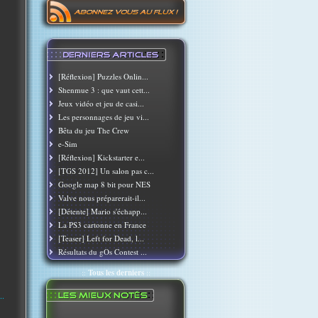
[Réflexion] Puzzles Onlin...
Shenmue 3 : que vaut cett...
Jeux vidéo et jeu de casi...
Les personnages de jeu vi...
Bêta du jeu The Crew
e-Sim
[Réflexion] Kickstarter e...
[TGS 2012] Un salon pas c...
Google map 8 bit pour NES
Valve nous préparerait-il...
[Détente] Mario s'échapp...
La PS3 cartonne en France
[Teaser] Left for Dead, l...
Résultats du gOs Contest ...
::
Tous les derniers
::
..