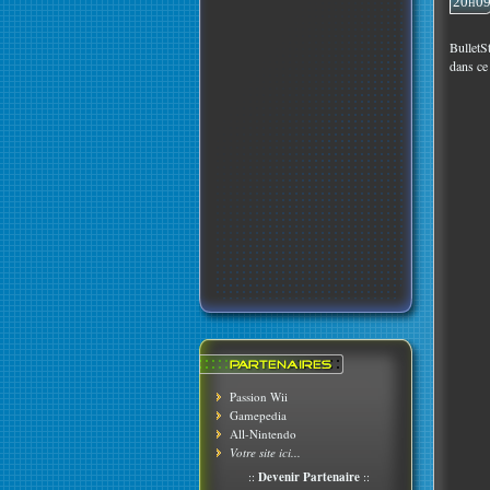
20h0
BulletS
dans ce 
Passion Wii
Gamepedia
All-Nintendo
Votre site ici...
::
Devenir Partenaire
::