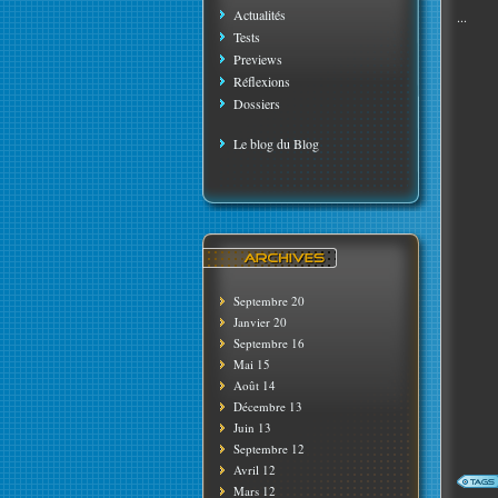
Actualités
...
Tests
Previews
Réflexions
Dossiers
Le blog du Blog
Septembre 20
Janvier 20
Septembre 16
Mai 15
Août 14
Décembre 13
Juin 13
Septembre 12
Avril 12
Mars 12