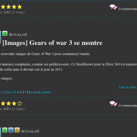
0 commenta
te:
5.0
/5 (2 votes)
Actualité
[Images] Gears of war 3 se montre
6
e nouvelles images de Gears of War 3 pour commencer l'année.
e s'annonce somptueux, comme ses prédécesseurs. Ce blockbuster pour la Xbox 360 n'a toujour
de sortie mais il devrait voir le jour en 2011.
s images:
Lire la suite.
:
Gears of war
|
3
|
tps
|
epic games
0 commenta
te:
4.0
/5 (2 votes)
Actualité