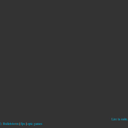
Lire la suite.
:
Bulletstorm
|
fps
|
epic games