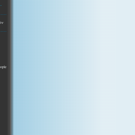
..
ire
eople