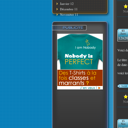
Janvier 12
Décembre 11
No
Novembre 11
03
Janv
12h2
Voici d
Le titr
de date 
voici le
No
15
Nov