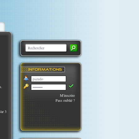
s.
M'inscrire
Pass oublié ?
War 3