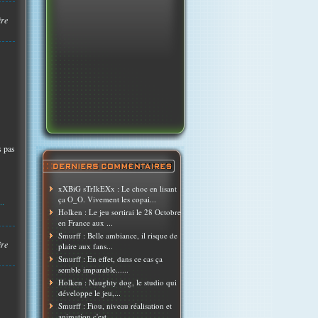
ire
s pas
xXBiG sTrIkEXx : Le choc en lisant
ça O_O. Vivement les copai...
..
Holken : Le jeu sortirai le 28 Octobre
en France aux ...
Smurff : Belle ambiance, il risque de
ire
plaire aux fans...
Smurff : En effet, dans ce cas ça
semble imparable......
Holken : Naughty dog, le studio qui
développe le jeu,...
Smurff : Fiou, niveau réalisation et
animation c'est ...