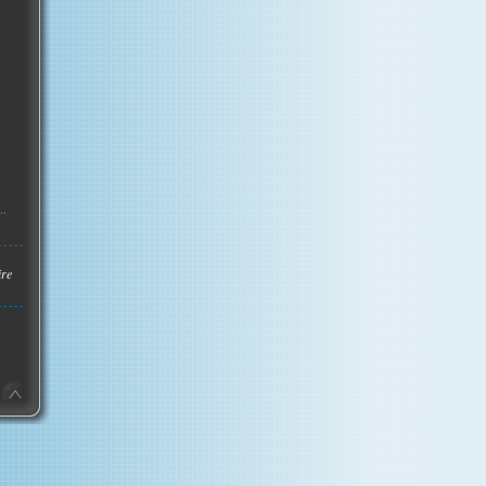
..
ire