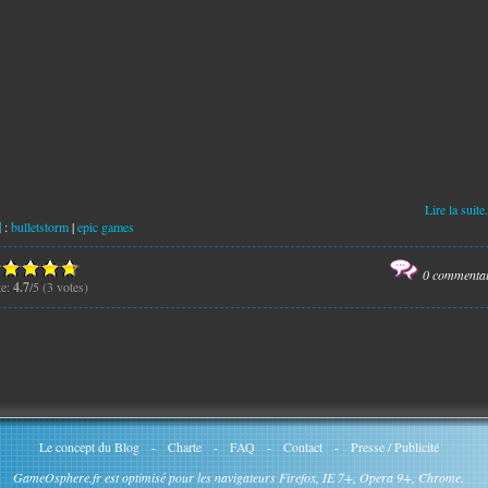
Lire la suite.
:
bulletstorm
|
epic games
0 commenta
te:
4.7
/5 (3 votes)
Le concept du Blog
-
Charte
-
FAQ
-
Contact
-
Presse / Publicité
GameOsphere.fr est optimisé pour les navigateurs Firefox, IE 7+, Opera 9+, Chrome.