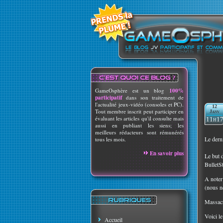
GameOsphère est un blog
100%
participatif
dans son traitement de
l'actualité jeux-vidéo (consoles et PC).
12
Tout membre inscrit peut participer en
Janv
évaluant les articles qu'il consulte mais
11h1
aussi en publiant les siens; les
meilleurs rédacteurs sont rémunérés
Le derni
tous les mois.
En savoir plus
Le but 
BulletS
A noter
(nous n
Massacr
Voici le 
Accueil