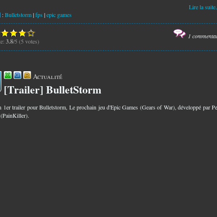
Lire la suite.
:
Bulletstorm
|
fps
|
epic games
1 commenta
te:
3.8
/5 (5 votes)
Actualité
[Trailer] BulletStorm
8
n 1er trailer pour Bulletstorm, Le prochain jeu d'Epic Games (Gears of War), développé par P
(PainKiller).