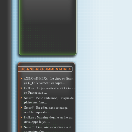
xXBiG sTrIkEXx : Le choc en lisant
ça O_O. Vivement les copai...
Holken : Le jeu sortirai le 28 Octobre
en France aux ...
Smurff : Belle ambiance, il risque de
plaire aux fans...
Smurff : En effet, dans ce cas ça
semble imparable......
Holken : Naughty dog, le studio qui
développe le jeu,...
Smurff : Fiou, niveau réalisation et
animation c'est ...