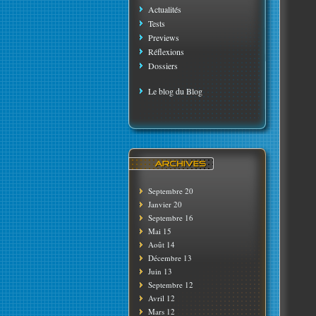
Actualités
Tests
Previews
Réflexions
Dossiers
Le blog du Blog
Septembre 20
Janvier 20
Septembre 16
Mai 15
Août 14
Décembre 13
Juin 13
Septembre 12
Avril 12
Mars 12