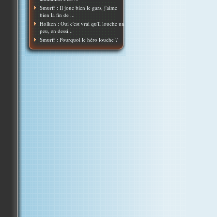
Smurff : Il joue bien le gars, j'aime
bien la fin de ...
Holken : Oui c'est vrai qu'il louche un
peu, en dessi...
Smurff : Pourquoi le héro louche ?