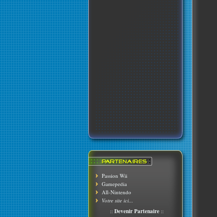
Passion Wii
Gamepedia
All-Nintendo
Votre site ici...
::
Devenir Partenaire
::