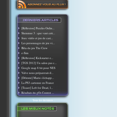
[Réflexion] Puzzles Onlin...
Shenmue 3 : que vaut cett...
Jeux vidéo et jeu de casi...
Les personnages de jeu vi...
Bêta du jeu The Crew
e-Sim
[Réflexion] Kickstarter e...
[TGS 2012] Un salon pas c...
Google map 8 bit pour NES
Valve nous préparerait-il...
[Détente] Mario s'échapp...
La PS3 cartonne en France
[Teaser] Left for Dead, l...
Résultats du gOs Contest ...
::
Tous les derniers
::