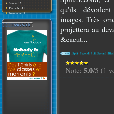
Janvier 12
qu'ils dévoilen
Décembre 11
Novembre 11
images. Très ori
projettera au dev
&eacut...
:
Split
|
Second
|
Split Second
|
Blac
5.0
Note:
/5 (1 v