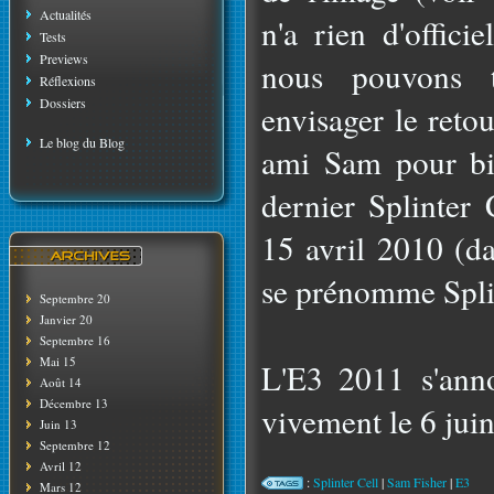
Actualités
n'a rien d'offic
Tests
Previews
nous pouvons 
Réflexions
Dossiers
envisager le reto
Le blog du Blog
ami Sam pour bi
dernier Splinter 
15 avril 2010 (da
se prénomme Splin
Septembre 20
Janvier 20
Septembre 16
Mai 15
L'E3 2011 s'ann
Août 14
Décembre 13
vivement le 6 juin
Juin 13
Septembre 12
Avril 12
:
Splinter Cell
|
Sam Fisher
|
E3
Mars 12