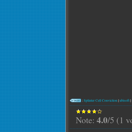
:
Splinter Cell Conviction
|
ubisoft
|
4.0
Note:
/5 (1 v