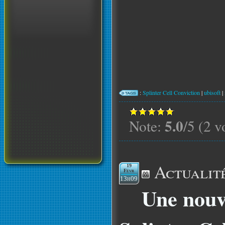
:
Splinter Cell Conviction
|
ubisoft
|
5.0
Note:
/5 (2 v
Actualit
19
Févr
13h09
Une nouv