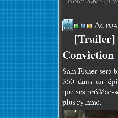
3.8
Note:
/5 (4 v
Actua
25
Juil
00h00
[Trailer]
Conviction
Sam Fisher sera b
360 dans un épi
que ses prédécess
plus rythmé.