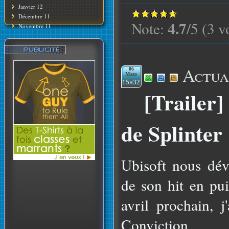
Janvier 12
Décembre 11
4.7
Note:
/5 (3 v
Novembre 11
Actua
06
Mars
15h32
[Trailer
de Splinter
Ubisoft nous dév
de son hit en pu
avril prochain, 
Conviction.