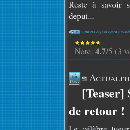
Reste à savoir s
depui...
:
Splinter Cell
|
Conviction
|
Ubisoft
4.7
Note:
/5 (3 v
Actualit
16
Mai
17h05
[Teaser] 
de retour !
Le célèbre tueur