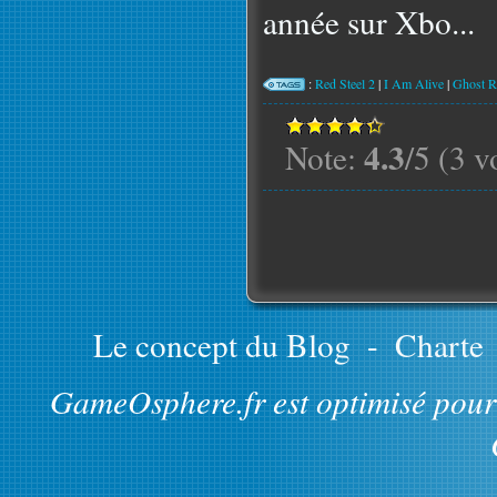
année sur Xbo...
:
Red Steel 2
|
I Am Alive
|
Ghost R
4.3
Note:
/5 (3 v
Le concept du Blog
-
Charte
GameOsphere.fr est optimisé pour 