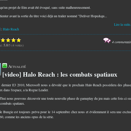
 qu'un projet de film avait été évoqué, sans suite malheureusement.
tienter avant la sortie du titre voici déjà un trailer nommé "Deliver Hope&qu...
Lire la suite.
:
Halo Reach
4 commentai
te:
5.0
/5 (4 votes)
Actualité
[video] Halo Reach : les combats spatiaux
2
 dernier E3 2010, Microsoft nous a dévoilé que le prochain Halo Reach possèdera des phas
ux dans l'espace, a la Rogue Leader.
'hui nous pouvons découvrir une toute nouvelle phase de gameplay du jeu mais cette fois-ci su
combats spatiaux.
de Bungie est toujours prévu pour le 14 septembre chez nous et évidemment il sera une exclus
0, comme les anciens opus de la série.