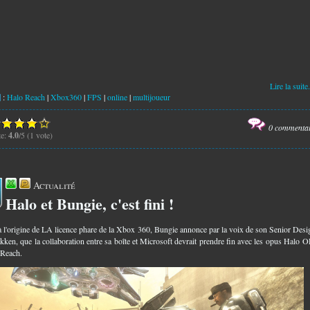
Lire la suite.
:
Halo Reach
|
Xbox360
|
FPS
|
online
|
multijoueur
0 commenta
te:
4.0
/5 (1 vote)
Actualité
Halo et Bungie, c'est fini !
1
à l'origine de LA licence phare de la Xbox 360, Bungie annonce par la voix de son Senior Desi
kken, que la collaboration entre sa boîte et Microsoft devrait prendre fin avec les opus Halo
 Reach.