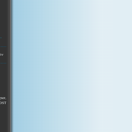
..
ire
gner,
 ODST