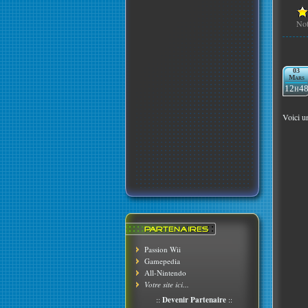
No
03
Mars
12h4
Voici u
Passion Wii
Gamepedia
All-Nintendo
Votre site ici...
::
Devenir Partenaire
::