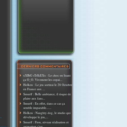
xXBiG sTrIkEXx : Le choc en lisant
ça O_O. Vivement les copai...
Holken : Le jeu sortirai le 28 Octobre
en France aux ...
Smurff : Belle ambiance, il risque de
plaire aux fans...
Smurff : En effet, dans ce cas ça
semble imparable......
Holken : Naughty dog, le studio qui
..
développe le jeu,...
Smurff : Fiou, niveau réalisation et
animation c'est ...