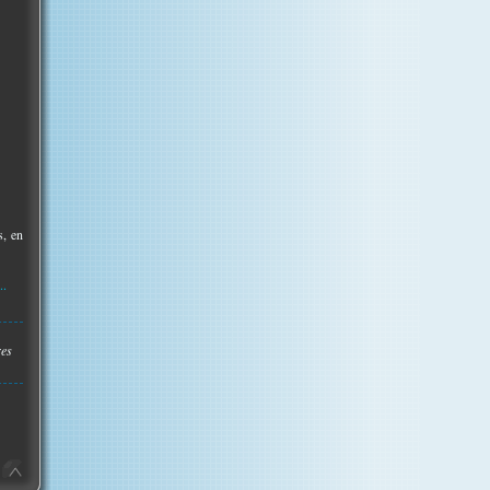
s, en
..
res