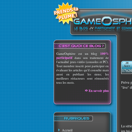
GameOsphère est un blog
100%
participatif
dans son traitement de
l'actualité jeux-vidéo (consoles et PC).
28
Tout membre inscrit peut participer en
Août
évaluant les articles qu'il consulte mais
17h2
aussi en publiant les siens; les
meilleurs rédacteurs sont rémunérés
Prévu p
tous les mois.
"live" d
En savoir plus
La séri
Accueil
jeu lui