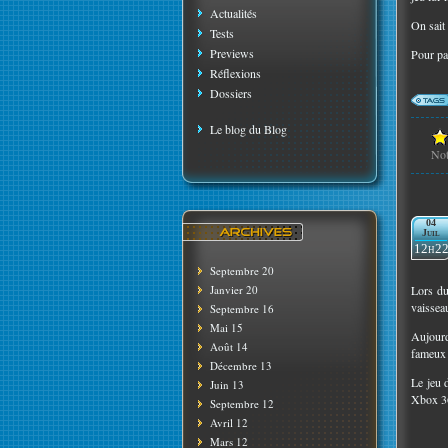
Actualités
On sait
Tests
Previews
Pour pa
Réflexions
Dossiers
Le blog du Blog
No
04
Juil
12h2
Septembre 20
Janvier 20
Lors du
vaissea
Septembre 16
Mai 15
Aujourd
Août 14
fameux 
Décembre 13
Le jeu 
Juin 13
Xbox 36
Septembre 12
Avril 12
Mars 12