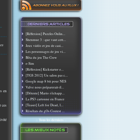
..
[Réflexion] Puzzles Onlin...
Shenmue 3 : que vaut cett...
res
Jeux vidéo et jeu de casi...
Les personnages de jeu vi...
Bêta du jeu The Crew
e-Sim
[Réflexion] Kickstarter e...
[TGS 2012] Un salon pas c...
Google map 8 bit pour NES
Valve nous préparerait-il...
es en
[Détente] Mario s'échapp...
La PS3 cartonne en France
r ces
[Teaser] Left for Dead, l...
Résultats du gOs Contest ...
ivité
::
Tous les derniers
::