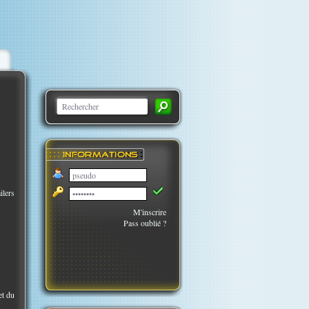
ilers
M'inscrire
Pass oublié ?
et du