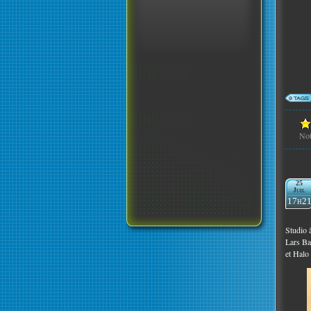
No
25
Juil
17h2
Studio 
Lars Ba
et Halo