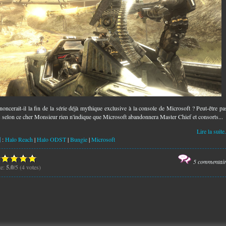
noncerait-il la fin de la série déjà mythique exclusive à la console de Microsoft ? Peut-être pa
s selon ce cher Monsieur rien n'indique que Microsoft abandonnera Master Chief et consorts...
Lire la suite.
:
Halo Reach
|
Halo ODST
|
Bungie
|
Microsoft
5 commentai
te:
5.0
/5 (4 votes)