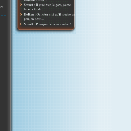
Smurff : Il joue bien le gars, j'aime
ire
bien la fin de ...
Holken : Oui c'est vrai qu'il louche un
peu, en dessi...
Smurff : Pourquoi le héro louche ?