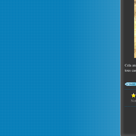
Cela an
tous ca
No