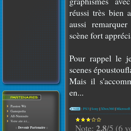
graphismes avec
réussi très bien 
aussi remarquer
scène fort appréci
Pour rappel le j
scenes époustoufla
Mais il s'accom
en...
Passion Wii
:
PS3
|
Sony
|
Xbox360
|
Microsoft
Gamepedia
All-Nintendo
Votre site ici...
2.8
Note:
/5 (6 v
::
Devenir Partenaire
::