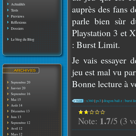
Actualités
auprès des fans d
Tests
Previews
parle bien sùr d
Réflexions
Dossiers
Playstation 3 et 
Le blog du Blog
: Burst Limit.
Je vais essayer 
jeu est mal vu par
Bonne lecture à 
Septembre 20
Janvier 20
Septembre 16
Mai 15
:
x360
|
ps3
|
dragon ball z : burst li
Août 14
Décembre 13
1.7
Juin 13
Note:
/5 (3 v
Septembre 12
Avril 12
Mars 12