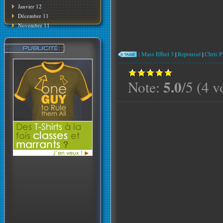
Janvier 12
Décembre 11
Novembre 11
:
Mass Effect 3
|
Repoussé
|
Chris P
5.0
Note:
/5 (4 v