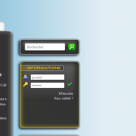
s
 Call
M'inscrire
Pass oublié ?
ent à
tion.
ition