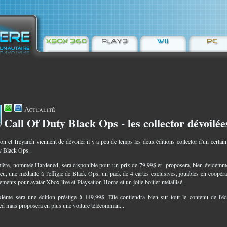
Actualité
Call Of Duty Black Ops - les collector dévoilée
4
ion et Treyarch viennent de dévoiler il y a peu de temps les deux éditions collector d'un certain
y Black Ops.
ière, nommée Hardened, sera disponible pour un prix de 79,99$ et proposera, bien évidemm
 jeu, une médaille à l'effigie de Black Ops, un pack de 4 cartes exclusives, jouables en coopéra
ements pour avatar Xbox live et Playsation Home et un jolie boitier métallisé.
ième sera une édition préstige à 149,99$. Elle contiendra bien sur tout le contenu de l'éd
d mais proposera en plus une voiture télécomman...