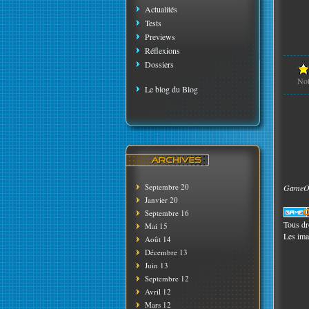
Actualités
Tests
Previews
Réflexions
Dossiers
No
Le blog du Blog
Septembre 20
GameOsp
Janvier 20
Septembre 16
Tous dro
Mai 15
Les ima
Août 14
Décembre 13
Juin 13
Septembre 12
Avril 12
Mars 12