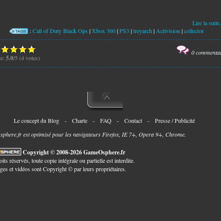
Lire la suite.
:
Call of Duty Black Ops
|
Xbox 360
|
PS3
|
treyarch
|
Activision
|
collector
0 commenta
te:
5.0
/5 (4 votes)
Le concept du Blog
-
Charte
-
FAQ
-
Contact
-
Presse / Publicité
here.fr est optimisé pour les navigateurs Firefox, IE 7+, Opera 9+, Chrome.
Copyright © 2008-2026 GameOsphere.fr
its réservés, toute copie intégrale ou partielle est interdite.
ges et vidéos sont Copyright © par leurs propriétaires.