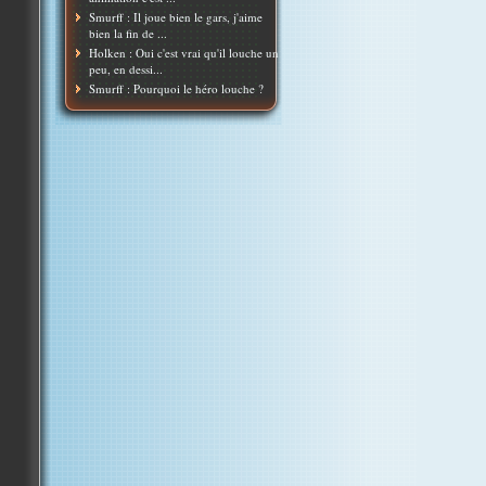
Smurff : Il joue bien le gars, j'aime
bien la fin de ...
Holken : Oui c'est vrai qu'il louche un
peu, en dessi...
Smurff : Pourquoi le héro louche ?