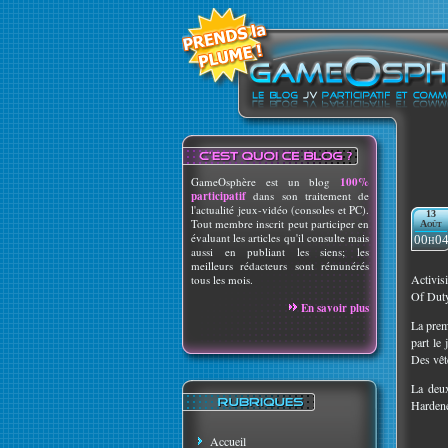
GameOsphère est un blog
100%
participatif
dans son traitement de
l'actualité jeux-vidéo (consoles et PC).
13
Tout membre inscrit peut participer en
Août
évaluant les articles qu'il consulte mais
00h0
aussi en publiant les siens; les
meilleurs rédacteurs sont rémunérés
Activis
tous les mois.
Of Dut
En savoir plus
La prem
part le
Des vêt
La deux
Hardene
Accueil