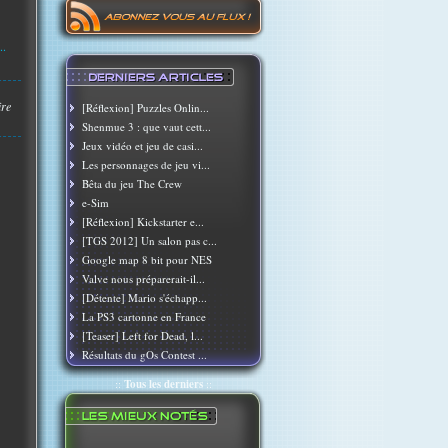
..
ire
[Réflexion] Puzzles Onlin...
Shenmue 3 : que vaut cett...
Jeux vidéo et jeu de casi...
Les personnages de jeu vi...
Bêta du jeu The Crew
e-Sim
[Réflexion] Kickstarter e...
[TGS 2012] Un salon pas c...
Google map 8 bit pour NES
Valve nous préparerait-il...
[Détente] Mario s'échapp...
La PS3 cartonne en France
[Teaser] Left for Dead, l...
Résultats du gOs Contest ...
::
Tous les derniers
::