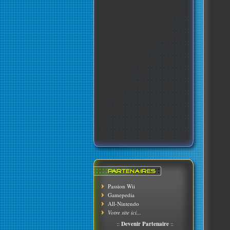
Passion Wii
Gamepedia
All-Nintendo
Votre site ici...
::
Devenir Partenaire
::