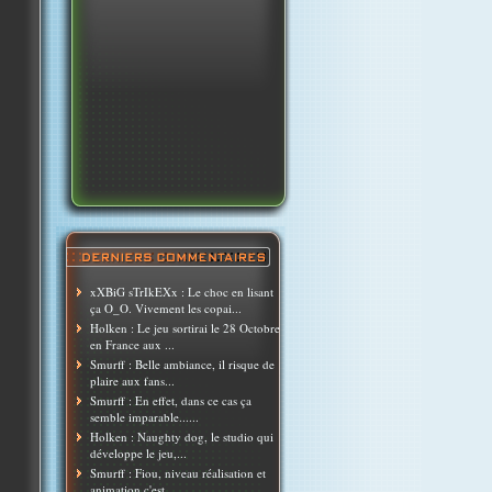
xXBiG sTrIkEXx : Le choc en lisant
ça O_O. Vivement les copai...
Holken : Le jeu sortirai le 28 Octobre
en France aux ...
Smurff : Belle ambiance, il risque de
plaire aux fans...
Smurff : En effet, dans ce cas ça
semble imparable......
Holken : Naughty dog, le studio qui
développe le jeu,...
Smurff : Fiou, niveau réalisation et
animation c'est ...