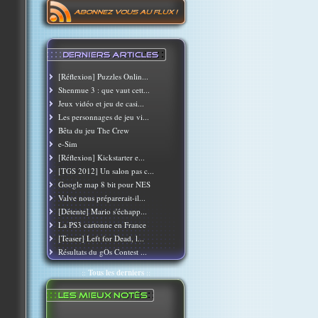
[Réflexion] Puzzles Onlin...
Shenmue 3 : que vaut cett...
Jeux vidéo et jeu de casi...
Les personnages de jeu vi...
Bêta du jeu The Crew
e-Sim
[Réflexion] Kickstarter e...
[TGS 2012] Un salon pas c...
Google map 8 bit pour NES
Valve nous préparerait-il...
[Détente] Mario s'échapp...
La PS3 cartonne en France
[Teaser] Left for Dead, l...
Résultats du gOs Contest ...
::
Tous les derniers
::