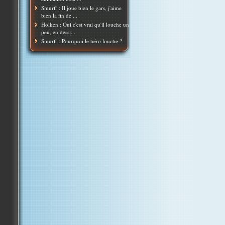
Smurff : Il joue bien le gars, j'aime
bien la fin de ...
Holken : Oui c'est vrai qu'il louche un
peu, en dessi...
Smurff : Pourquoi le héro louche ?