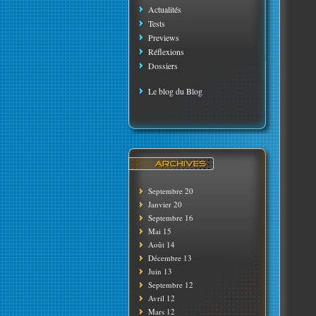
Actualités
Tests
Previews
Réflexions
Dossiers
Le blog du Blog
Septembre 20
Janvier 20
Septembre 16
Mai 15
Août 14
Décembre 13
Juin 13
Septembre 12
Avril 12
Mars 12