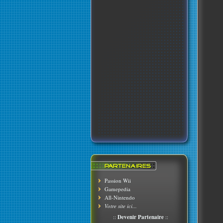
Passion Wii
Gamepedia
All-Nintendo
Votre site ici...
::
Devenir Partenaire
::