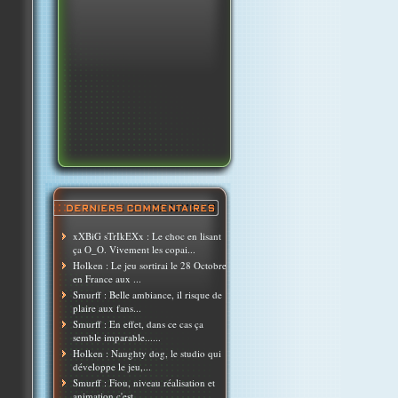
xXBiG sTrIkEXx : Le choc en lisant
ça O_O. Vivement les copai...
Holken : Le jeu sortirai le 28 Octobre
en France aux ...
Smurff : Belle ambiance, il risque de
plaire aux fans...
Smurff : En effet, dans ce cas ça
semble imparable......
Holken : Naughty dog, le studio qui
développe le jeu,...
Smurff : Fiou, niveau réalisation et
animation c'est ...