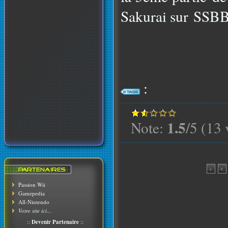
Sakurai sur SSBB 
:
1.5
Note:
/5 (13 
«
<
Passion Wii
Gamepedia
All-Nintendo
Votre site ici...
::
Devenir Partenaire
::