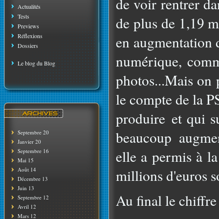
de voir rentrer d
Actualités
Tests
de plus de 1,19 mi
Previews
Réflexions
en augmentation d
Dossiers
numérique, comme
Le blog du Blog
photos...Mais on 
le compte de la P
produire et qui s
beaucoup augmen
Septembre 20
Janvier 20
elle a permis à l
Septembre 16
Mai 15
Août 14
millions d'euros 
Décembre 13
Juin 13
Au final le chiffre 
Septembre 12
Avril 12
Mars 12