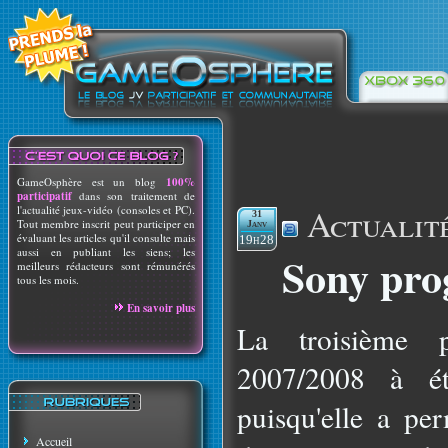
GameOsphère est un blog
100%
participatif
dans son traitement de
Actualit
l'actualité jeux-vidéo (consoles et PC).
31
Tout membre inscrit peut participer en
Janv
évaluant les articles qu'il consulte mais
19h28
aussi en publiant les siens; les
Sony pro
meilleurs rédacteurs sont rémunérés
tous les mois.
En savoir plus
La troisième 
2007/2008 à ét
puisqu'elle a pe
Accueil