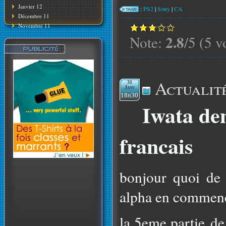
Janvier 12
:
PS2
|
Sony
|
CA
Décembre 11
Novembre 11
2.8
Note:
/5 (5 v
Actualit
31
Janv
18h30
Iwata de
francais
bonjour quoi de 
alpha en commenc
la 5eme partie de