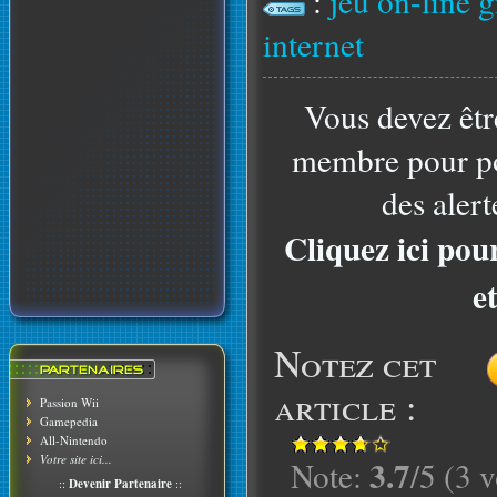
:
jeu on-line g
internet
Vous devez êtr
membre pour po
des alert
Cliquez ici pou
e
Notez cet
article :
Passion Wii
Gamepedia
All-Nintendo
Votre site ici...
3.7
Note:
/5 (3 v
::
Devenir Partenaire
::