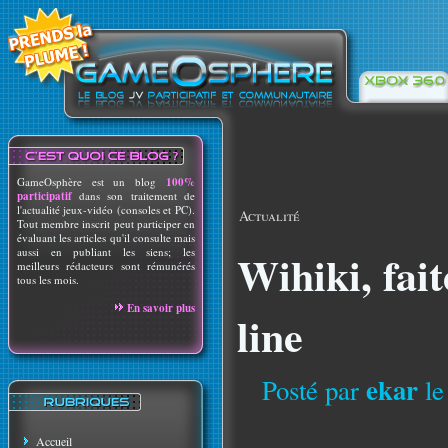
GameOsphère est un blog
100%
participatif
dans son traitement de
l'actualité jeux-vidéo (consoles et PC).
Actualité
Tout membre inscrit peut participer en
évaluant les articles qu'il consulte mais
aussi en publiant les siens; les
Wihiki, fait
meilleurs rédacteurs sont rémunérés
tous les mois.
En savoir plus
line
ekar
Posté par
le
Accueil