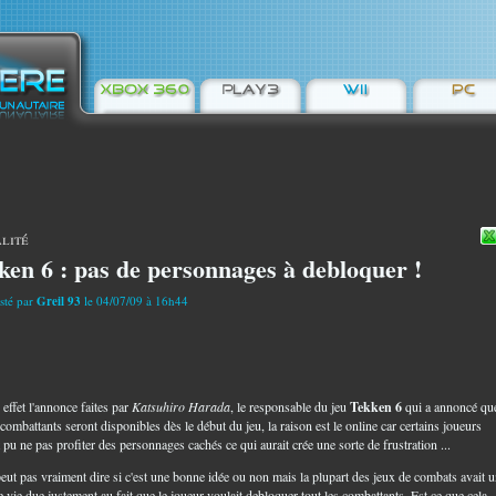
lité
ken 6 : pas de personnages à debloquer !
sté par
Greil 93
le 04/07/09 à 16h44
 effet l'annonce faites par
Katsuhiro Harada
, le responsable du jeu
Tekken 6
qui a annoncé qu
 combattants seront disponibles dès le début du jeu, la raison est le online car certains joueurs
 pu ne pas profiter des personnages cachés ce qui aurait crée une sorte de frustration ...
eut pas vraiment dire si c'est une bonne idée ou non mais la plupart des jeux de combats avait 
 vie due justement au fait que le joueur voulait debloquer tout les combattants. Est ce que cela