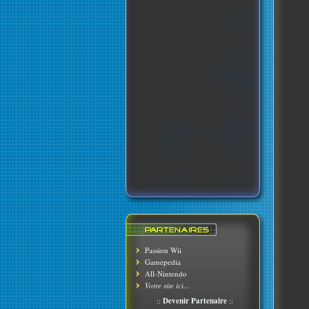
Passion Wii
Gamepedia
All-Nintendo
Votre site ici...
::
Devenir Partenaire
::