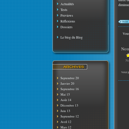
Actualités
diminue
Tests
Previews
Réflexions
Dossiers
Vous
Le blog du Blog
Note
No
Voter p
Septembre 20
Janvier 20
Septembre 16
Mai 15
Août 14
Décembre 13
Juin 13
Septembre 12
Avril 12
Mars 12