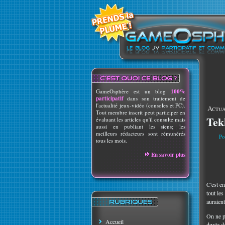
GameOsphère est un blog
100%
participatif
dans son traitement de
l'actualité jeux-vidéo (consoles et PC).
Actua
Tout membre inscrit peut participer en
Tek
évaluant les articles qu'il consulte mais
aussi en publiant les siens; les
meilleurs rédacteurs sont rémunérés
Po
tous les mois.
En savoir plus
C'est en
tout les
auraient
On ne p
Accueil
durée de