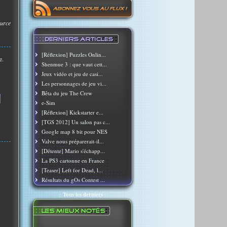
urce
[Réflexion] Puzzles Onlin...
e.
Shenmue 3 : que vaut cett...
Jeux vidéo et jeu de casi...
Les personnages de jeu vi...
Bêta du jeu The Crew
e-Sim
[Réflexion] Kickstarter e...
[TGS 2012] Un salon pas c...
Google map 8 bit pour NES
Valve nous préparerait-il...
[Détente] Mario s'échapp...
La PS3 cartonne en France
[Teaser] Left for Dead, l...
Résultats du gOs Contest ...
::
Tous les derniers
::