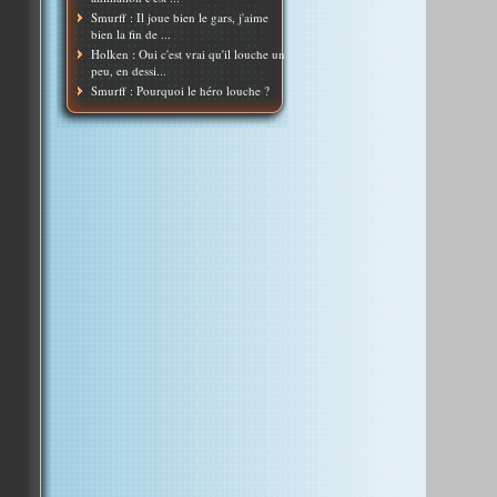
Smurff : Il joue bien le gars, j'aime
bien la fin de ...
Holken : Oui c'est vrai qu'il louche un
peu, en dessi...
Smurff : Pourquoi le héro louche ?