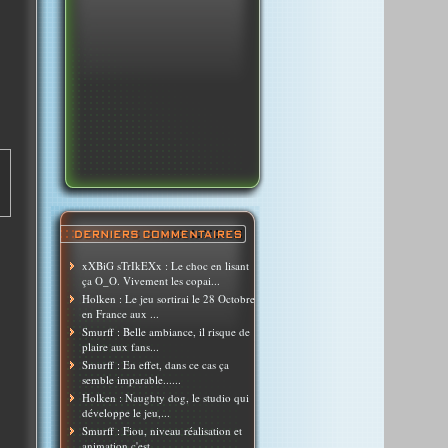
xXBiG sTrIkEXx : Le choc en lisant
ça O_O. Vivement les copai...
Holken : Le jeu sortirai le 28 Octobre
en France aux ...
Smurff : Belle ambiance, il risque de
plaire aux fans...
Smurff : En effet, dans ce cas ça
semble imparable......
Holken : Naughty dog, le studio qui
développe le jeu,...
Smurff : Fiou, niveau réalisation et
animation c'est ...