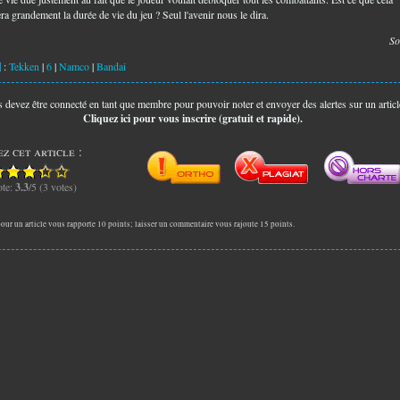
ra grandement la durée de vie du jeu ? Seul l'avenir nous le dira.
So
:
Tekken
|
6
|
Namco
|
Bandai
 devez être connecté en tant que membre pour pouvoir noter et envoyer des alertes sur un articl
Cliquez ici pour vous inscrire (gratuit et rapide).
z cet article :
te:
3.3
/5 (3 votes)
our un article vous rapporte 10 points; laisser un commentaire vous rajoute 15 points.