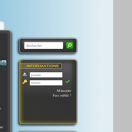
M'inscrire
Pass oublié ?
e
une