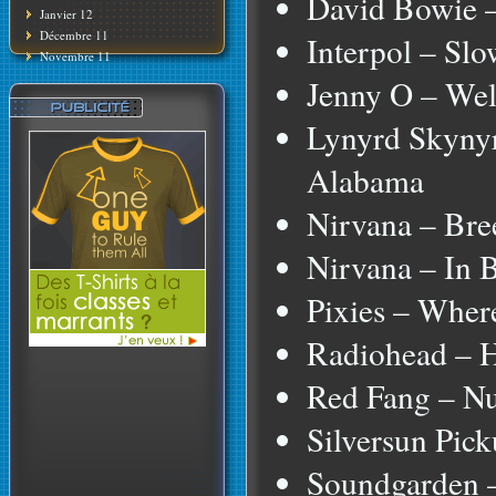
David Bowie –
Janvier 12
Décembre 11
Interpol – Sl
Novembre 11
Jenny O – We
Lynyrd Skyny
Alabama
Nirvana – Bre
Nirvana – In
Pixies – Wher
Radiohead – 
Red Fang – N
Silversun Pick
Soundgarden 