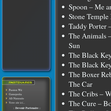
Spoon – Me a
Stone Temple P
Taddy Porter 
The Animals –
Sun
The Black Key
The Black Key
The Boxer Reb
The Car
Passion Wii
The Cribs – W
Gamepedia
All-Nintendo
The Cure – Bo
Votre site ici...
::
Devenir Partenaire
::