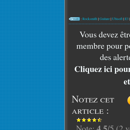
:
Rocksmith
|
Guitare
|
Ubisoft
|
E3
Vous devez êtr
membre pour po
des alert
Cliquez ici pou
e
Notez cet
article :
4.5
Note:
/5 (2 v