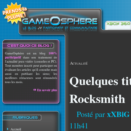
GameOsphère est un blog
100%
participatif
dans son traitement de
l'actualité jeux-vidéo (consoles et PC).
Actualité
Tout membre inscrit peut participer en
évaluant les articles qu'il consulte mais
aussi en publiant les siens; les
Quelques ti
meilleurs rédacteurs sont rémunérés
tous les mois.
En savoir plus
Rocksmith
xXBiG
Posté par
11h41
Accueil