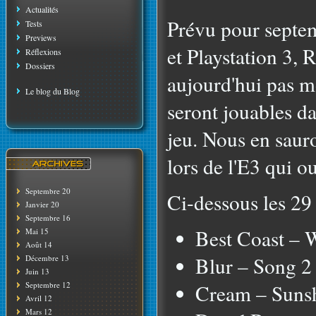
Actualités
Prévu pour septe
Tests
Previews
et Playstation 3,
Réflexions
Dossiers
aujourd'hui pas m
Le blog du Blog
seront jouables da
jeu. Nous en saur
lors de l'E3 qui o
Septembre 20
Ci-dessous les 29 
Janvier 20
Septembre 16
Best Coast –
Mai 15
Août 14
Blur – Song 2
Décembre 13
Juin 13
Septembre 12
Cream – Suns
Avril 12
Mars 12