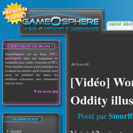
GameOsphère est un blog
100%
participatif
dans son traitement de
l'actualité jeux-vidéo (consoles et PC).
Actualité
Tout membre inscrit peut participer en
évaluant les articles qu'il consulte mais
aussi en publiant les siens; les
[Vidéo] Wo
meilleurs rédacteurs sont rémunérés
tous les mois.
En savoir plus
Oddity illu
Smurff
Posté par
Accueil