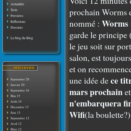
Voici 12 minutes
Actualités
prochain Worms exc
Tests
Previews
Worms :
nommé :
Réflexions
Dossiers
garde le principe 
Le blog du Blog
le jeu soit sur po
salon, est toujour
et on recommence.
ce ti
une idée de
Septembre 20
Janvier 20
mars prochain
et
Septembre 16
Mai 15
n'embarquera fi
Août 14
Décembre 13
Wifi
(la boulette?).
Juin 13
Septembre 12
Avril 12
Mars 12