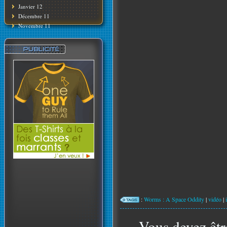
Janvier 12
Décembre 11
Novembre 11
:
Worms : A Space Oddity
|
vidéo
|
Vous devez êtr