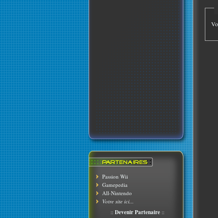
Vo
Passion Wii
Gamepedia
All-Nintendo
Votre site ici...
::
Devenir Partenaire
::