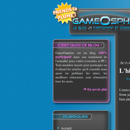
GameOsphère est un blog
100%
participatif
dans son traitement de
l'actualité jeux-vidéo (consoles et PC).
Actua
Tout membre inscrit peut participer en
L'h
évaluant les articles qu'il consulte mais
aussi en publiant les siens; les
meilleurs rédacteurs sont rémunérés
Po
tous les mois.
En savoir plus
L'emiss
firme j
bien plu
Accueil