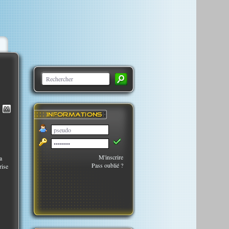
M'inscrire
a
Pass oublié ?
rise