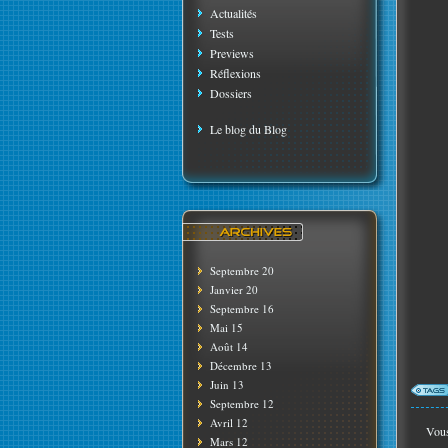
Actualités
Tests
Previews
Réflexions
Dossiers
Le blog du Blog
Septembre 20
Janvier 20
Septembre 16
Mai 15
Août 14
Décembre 13
Juin 13
Septembre 12
Avril 12
Vous
Mars 12