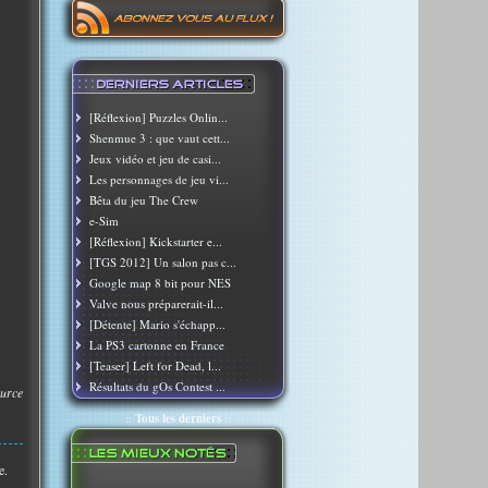
[Réflexion] Puzzles Onlin...
Shenmue 3 : que vaut cett...
Jeux vidéo et jeu de casi...
Les personnages de jeu vi...
Bêta du jeu The Crew
e-Sim
[Réflexion] Kickstarter e...
[TGS 2012] Un salon pas c...
Google map 8 bit pour NES
Valve nous préparerait-il...
[Détente] Mario s'échapp...
La PS3 cartonne en France
[Teaser] Left for Dead, l...
Résultats du gOs Contest ...
urce
::
Tous les derniers
::
e.