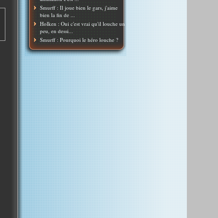
Smurff : Il joue bien le gars, j'aime
bien la fin de ...
Holken : Oui c'est vrai qu'il louche un
peu, en dessi...
Smurff : Pourquoi le héro louche ?