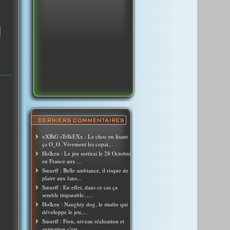
xXBiG sTrIkEXx : Le choc en lisant
ça O_O. Vivement les copai...
Holken : Le jeu sortirai le 28 Octobre
en France aux ...
Smurff : Belle ambiance, il risque de
plaire aux fans...
Smurff : En effet, dans ce cas ça
semble imparable......
Holken : Naughty dog, le studio qui
développe le jeu,...
Smurff : Fiou, niveau réalisation et
animation c'est ...