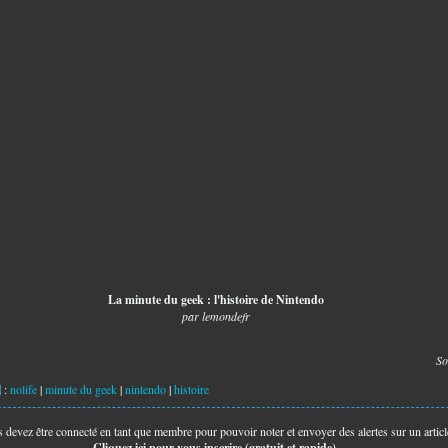
La minute du geek : l'histoire de Nintendo
par
lemondefr
So
:
nolife
|
minute du geek
|
nintendo
|
histoire
 devez être connecté en tant que membre pour pouvoir noter et envoyer des alertes sur un articl
Cliquez ici pour vous inscrire (gratuit et rapide).