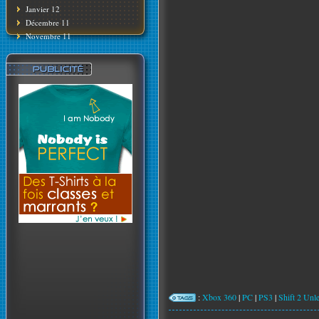
Janvier 12
Décembre 11
Novembre 11
:
Xbox 360
|
PC
|
PS3
|
Shift 2 Unl