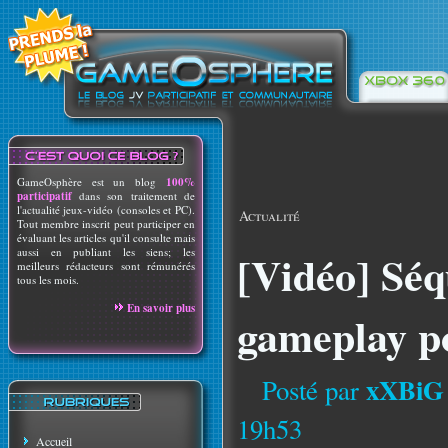
GameOsphère est un blog
100%
participatif
dans son traitement de
l'actualité jeux-vidéo (consoles et PC).
Actualité
Tout membre inscrit peut participer en
évaluant les articles qu'il consulte mais
aussi en publiant les siens; les
[Vidéo] Séq
meilleurs rédacteurs sont rémunérés
tous les mois.
En savoir plus
gameplay po
xXBiG
Posté par
19h53
Accueil