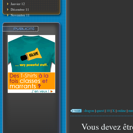
Janvier 12
Décembre 11
Novembre 11
:
dragon
|
quest
|
10
|
X
|
online
|
mm
Vous devez êtr