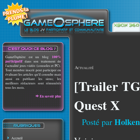
GameOsphère est un blog
100%
participatif
dans son traitement de
l'actualité jeux-vidéo (consoles et PC).
Actualité
Tout membre inscrit peut participer en
évaluant les articles qu'il consulte mais
aussi en publiant les siens; les
[Trailer T
meilleurs rédacteurs sont rémunérés
tous les mois.
En savoir plus
Quest X
Holken
Posté par
Accueil