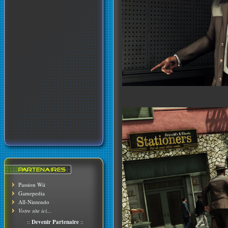
Passion Wii
Gamepedia
All-Nintendo
Votre site ici...
::
Devenir Partenaire
::