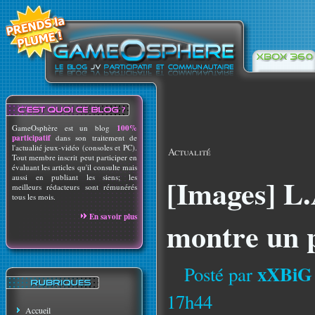
GameOsphère est un blog
100%
participatif
dans son traitement de
l'actualité jeux-vidéo (consoles et PC).
Actualité
Tout membre inscrit peut participer en
évaluant les articles qu'il consulte mais
aussi en publiant les siens; les
[Images] L.
meilleurs rédacteurs sont rémunérés
tous les mois.
En savoir plus
montre un 
xXBiG
Posté par
17h44
Accueil