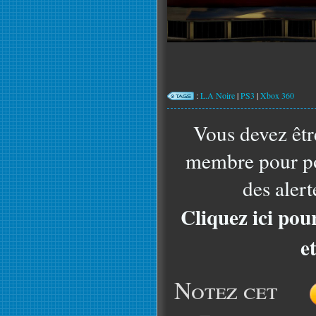
:
L.A Noire
|
PS3
|
Xbox 360
Vous devez êtr
membre pour po
des alert
Cliquez ici pou
e
Notez cet