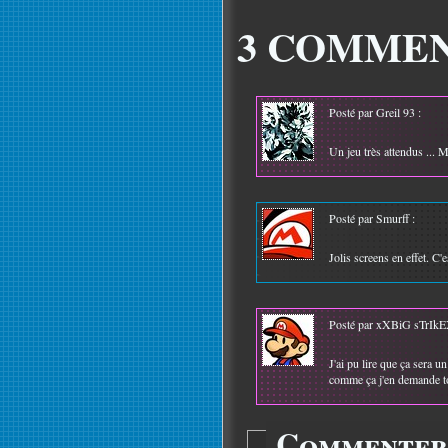
3 COMMEN
Posté par Greil 93 :
Un jeu très attendus ... M
Posté par Smurff :
Jolis screens en effet. C
Posté par xXBiG sTrIkE
J'ai pu lire que ça sera
comme ça j'en demande t
Commenter 