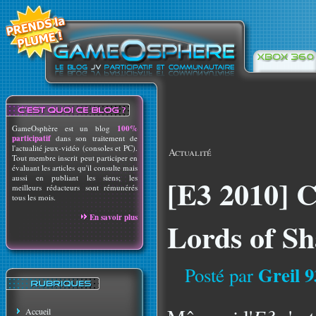
GameOsphère est un blog
100%
participatif
dans son traitement de
l'actualité jeux-vidéo (consoles et PC).
Actualité
Tout membre inscrit peut participer en
évaluant les articles qu'il consulte mais
aussi en publiant les siens; les
[E3 2010] C
meilleurs rédacteurs sont rémunérés
tous les mois.
En savoir plus
Lords of S
Greil 9
Posté par
Accueil