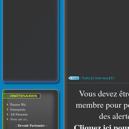
:
Trailer
|
Castlevania
|
E3
Vous devez êtr
membre pour po
Passion Wii
Gamepedia
des alert
All-Nintendo
Votre site ici...
Cliquez ici pou
::
Devenir Partenaire
::