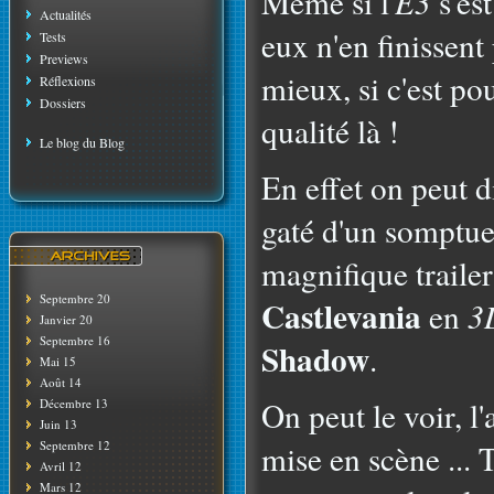
Même si l'
E3
s'est
Actualités
eux n'en finissent 
Tests
Previews
mieux, si c'est po
Réflexions
Dossiers
qualité là !
Le blog du Blog
En effet on peut 
gaté d'un somptue
magnifique traile
Septembre 20
Castlevania
en
3
Janvier 20
Septembre 16
Shadow
.
Mai 15
Août 14
On peut le voir, l
Décembre 13
Juin 13
Septembre 12
mise en scène ... 
Avril 12
Mars 12