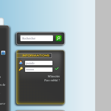
M'inscrire
u
Pass oublié ?
ix de
n
urce