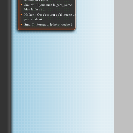
Smurff : Il joue bien le gars, j'aime
bien la fin de ...
Holken : Oui c'est vrai qu'il louche un
peu, en dessi...
Smurff : Pourquoi le héro louche ?