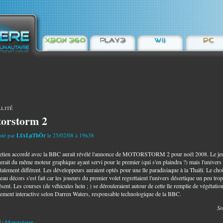
lité
orstorm 2
sté par
L£xLµThÖr
le 25/02/08 à 19h38
etien accordé avec la BBC aurait révélé l'annonce de MOTORSTORM 2 pour noël 2008. Le je
ierait du même moteur graphique ayant servi pour le premier (qui s'en plaindra ?) mais l'univers
otalement différent. Les développeurs auraient optés pour une île paradisiaque à la Thaïtï. Le cho
au décors s'est fait car les joueurs du premier volet regrettaient l'univers désertique un peu trop
ent. Les courses (de véhicules hein ; ) se dérouleraient autour de cette île remplie de végétatio
ement interactive selon Darren Waters, responsable technologique de la BBC.
So
:
Motorstorm