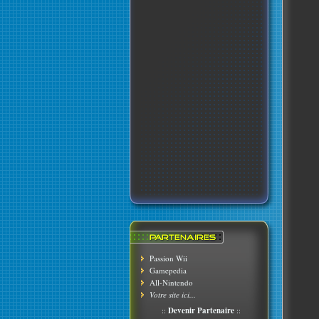
Passion Wii
Gamepedia
All-Nintendo
Votre site ici...
::
Devenir Partenaire
::