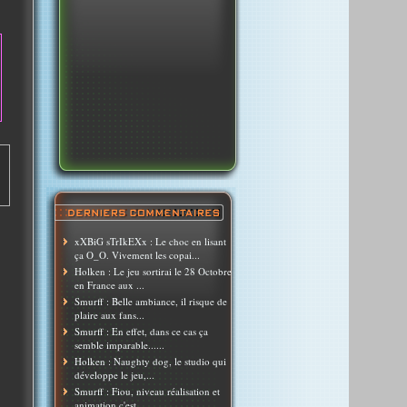
xXBiG sTrIkEXx : Le choc en lisant
ça O_O. Vivement les copai...
Holken : Le jeu sortirai le 28 Octobre
en France aux ...
Smurff : Belle ambiance, il risque de
plaire aux fans...
Smurff : En effet, dans ce cas ça
semble imparable......
Holken : Naughty dog, le studio qui
développe le jeu,...
Smurff : Fiou, niveau réalisation et
animation c'est ...