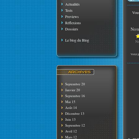
Actualités
Tests
Vous
Previews
Réflexions
Note
Dossiers
Le blog du Blog
No
Voter p
Septembre 20
Janvier 20
Septembre 16
Mai 15
Août 14
Décembre 13
Juin 13
Septembre 12
Avril 12
Mars 12