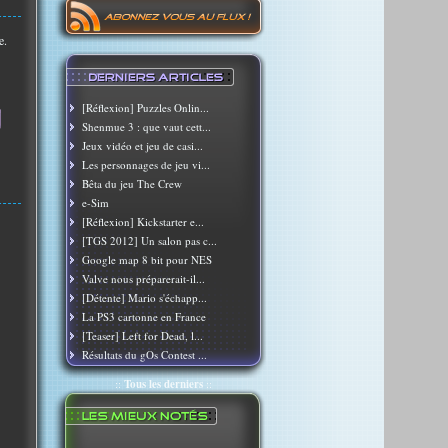
e.
[Réflexion] Puzzles Onlin...
Shenmue 3 : que vaut cett...
Jeux vidéo et jeu de casi...
Les personnages de jeu vi...
Bêta du jeu The Crew
e-Sim
[Réflexion] Kickstarter e...
[TGS 2012] Un salon pas c...
Google map 8 bit pour NES
Valve nous préparerait-il...
[Détente] Mario s'échapp...
La PS3 cartonne en France
[Teaser] Left for Dead, l...
Résultats du gOs Contest ...
::
Tous les derniers
::