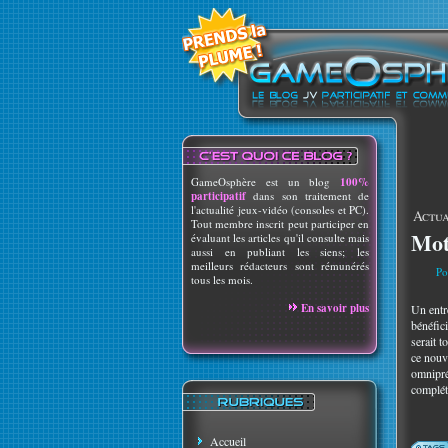
GameOsphère est un blog
100%
participatif
dans son traitement de
l'actualité jeux-vidéo (consoles et PC).
Actua
Tout membre inscrit peut participer en
Mot
évaluant les articles qu'il consulte mais
aussi en publiant les siens; les
meilleurs rédacteurs sont rémunérés
Po
tous les mois.
En savoir plus
Un entr
bénéfic
serait t
ce nouve
omniprés
complét
Accueil