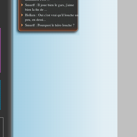
Smurff : Il joue bien le gars, j'aime
bien la fin de ...
Holken : Oui c'est vrai qu'il louche un
peu, en dessi...
Smurff : Pourquoi le héro louche ?