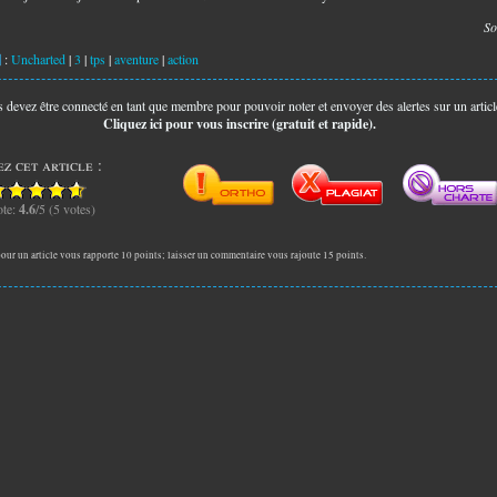
So
:
Uncharted
|
3
|
tps
|
aventure
|
action
 devez être connecté en tant que membre pour pouvoir noter et envoyer des alertes sur un articl
Cliquez ici pour vous inscrire (gratuit et rapide).
z cet article :
te:
4.6
/5 (5 votes)
our un article vous rapporte 10 points; laisser un commentaire vous rajoute 15 points.