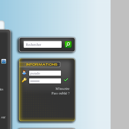
M'inscrire
les
Pass oublié ?
 sur