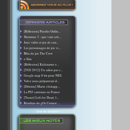
[Réflexion] Puzzles Onlin...
Shenmue 3 : que vaut cett...
Jeux vidéo et jeu de casi...
Les personnages de jeu vi...
Bêta du jeu The Crew
e-Sim
[Réflexion] Kickstarter e...
[TGS 2012] Un salon pas c...
Google map 8 bit pour NES
Valve nous préparerait-il...
[Détente] Mario s'échapp...
La PS3 cartonne en France
[Teaser] Left for Dead, l...
Résultats du gOs Contest ...
::
Tous les derniers
::