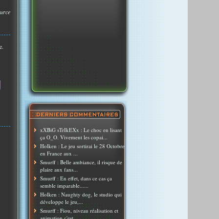
urce
e.
xXBiG sTrIkEXx : Le choc en lisant
ça O_O. Vivement les copai...
Holken : Le jeu sortirai le 28 Octobre
en France aux ...
Smurff : Belle ambiance, il risque de
plaire aux fans...
Smurff : En effet, dans ce cas ça
semble imparable......
Holken : Naughty dog, le studio qui
développe le jeu,...
Smurff : Fiou, niveau réalisation et
animation c'est ...