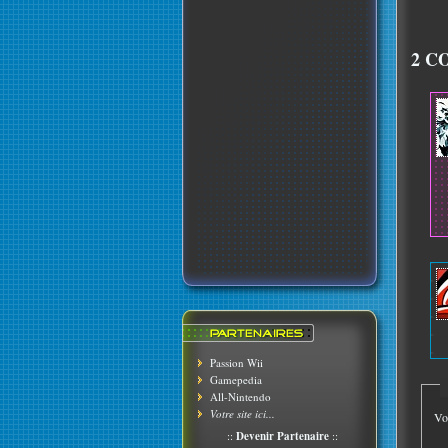
2 C
Passion Wii
Gamepedia
All-Nintendo
Votre site ici...
Vo
::
Devenir Partenaire
::