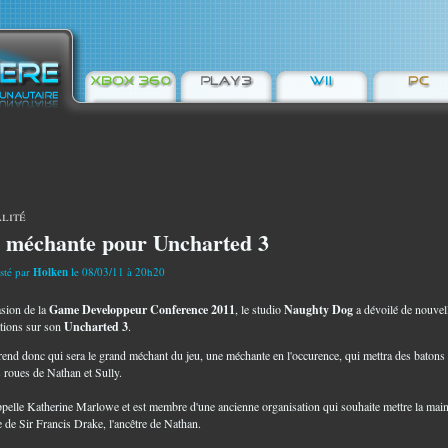
lité
 méchante pour Uncharted 3
sté par
Holken
le 08/03/11 à 20h20
asion de la
Game Developpeur Conference 2011
, le studio
Naughty Dog
a dévoilé de nouvel
tions sur son
Uncharted 3
.
end donc qui sera le grand méchant du jeu, une méchante en l'occurence, qui mettra des batons
s roues de Nathan et Sully.
appelle Katherine Marlowe et est membre d'une ancienne organisation qui souhaite mettre la main
e de Sir Francis Drake, l'ancêtre de Nathan.