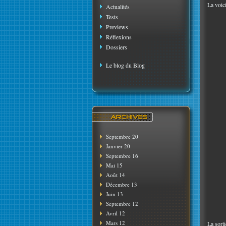
La voic
Actualités
Tests
Previews
Réflexions
Dossiers
Le blog du Blog
Septembre 20
Janvier 20
Septembre 16
Mai 15
Août 14
Décembre 13
Juin 13
Septembre 12
Avril 12
Mars 12
La sort