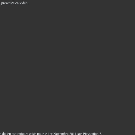
i présentée en vidéo:
ie du jeu est toujours calée pour le 1er Novembre 2011 sur Playstation 3.