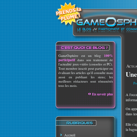
GameOsphère est un blog
100%
participatif
dans son traitement de
l'actualité jeux-vidéo (consoles et PC).
Actua
Tout membre inscrit peut participer en
Une
évaluant les articles qu'il consulte mais
aussi en publiant les siens; les
meilleurs rédacteurs sont rémunérés
Po
tous les mois.
En savoir plus
A l'occ
informa
On appr
dans le
Elle s'
la bagu
Accueil