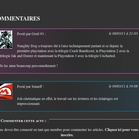
OMMENTAIRES
le 08/03/11 à 21:03
Posté par Greil 93 :
Naughty Dog a toujours été à l'aise techniquement parlant et ce depuis la
première playstation avec la trilogie Crash Bandicoot, la Playstation 2 avec la
trilogie Jak and Daxter et maintenant la Playstation 3 avec la trilogie Uncharted.
Je les aime beaucoup personnellement !
le 09/03/11 à 19:08
Posté par Smurff :
Joli cinématique en effet, le travail sur les textures et les éclairages est
impressionnant.
Commenter cette actu :
us devez être connecté en tant que membre pour commenter les articles.
Cliquez ici pour vous
inscrire.