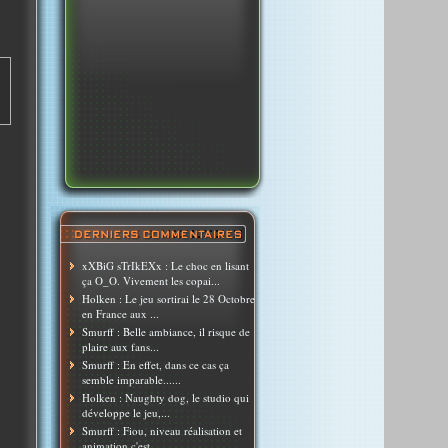
xXBiG sTrIkEXx : Le choc en lisant
ça O_O. Vivement les copai...
Holken : Le jeu sortirai le 28 Octobre
en France aux ...
Smurff : Belle ambiance, il risque de
plaire aux fans...
Smurff : En effet, dans ce cas ça
semble imparable......
Holken : Naughty dog, le studio qui
développe le jeu,...
Smurff : Fiou, niveau réalisation et
animation c'est ...