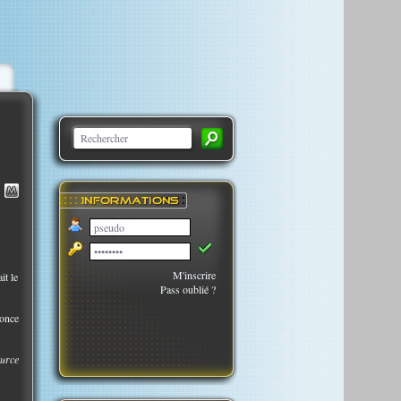
M'inscrire
it le
Pass oublié ?
nonce
urce