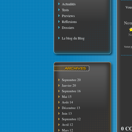
Actualités
Vous
Tests
Previews
Réflexions
Note
Dossiers
No
Le blog du Blog
Voter p
Septembre 20
Janvier 20
Septembre 16
Mai 15
Août 14
Décembre 13
Juin 13
Septembre 12
Avril 12
0 C
Mars 12