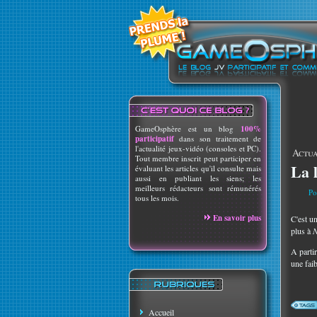
GameOsphère est un blog
100%
participatif
dans son traitement de
l'actualité jeux-vidéo (consoles et PC).
Actua
Tout membre inscrit peut participer en
La 
évaluant les articles qu'il consulte mais
aussi en publiant les siens; les
meilleurs rédacteurs sont rémunérés
Po
tous les mois.
En savoir plus
C'est u
plus à
A partir
une fai
Accueil