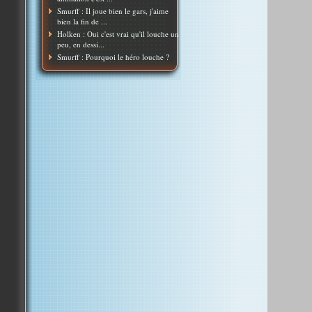
Smurff : Il joue bien le gars, j'aime
bien la fin de ...
Holken : Oui c'est vrai qu'il louche un
peu, en dessi...
Smurff : Pourquoi le héro louche ?