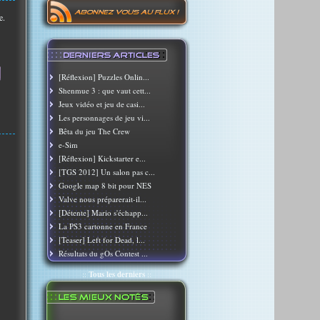
e.
[Réflexion] Puzzles Onlin...
Shenmue 3 : que vaut cett...
Jeux vidéo et jeu de casi...
Les personnages de jeu vi...
Bêta du jeu The Crew
e-Sim
[Réflexion] Kickstarter e...
[TGS 2012] Un salon pas c...
Google map 8 bit pour NES
Valve nous préparerait-il...
[Détente] Mario s'échapp...
La PS3 cartonne en France
[Teaser] Left for Dead, l...
Résultats du gOs Contest ...
::
Tous les derniers
::