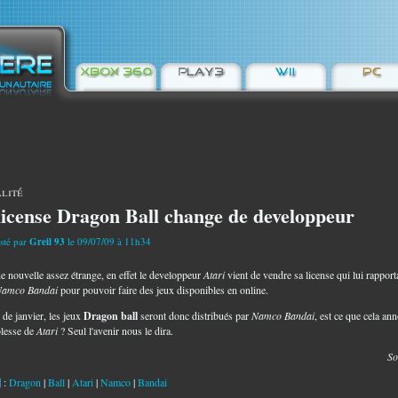
lité
license Dragon Ball change de developpeur
sté par
Greil 93
le 09/07/09 à 11h34
ne nouvelle assez étrange, en effet le developpeur
Atari
vient de vendre sa license qui lui rapporta
Namco Bandai
pour pouvoir faire des jeux disponibles en online.
 de janvier, les jeux
Dragon ball
seront donc distribués par
Namco Bandai
, est ce que cela an
blesse de
Atari
? Seul l'avenir nous le dira.
So
:
Dragon
|
Ball
|
Atari
|
Namco
|
Bandai