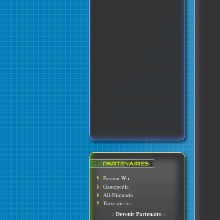
Passion Wii
Gamepedia
All-Nintendo
Votre site ici...
::
Devenir Partenaire
::