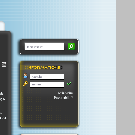
M'inscrire
nde
Pass oublié ?
sy
),
nt
n sur