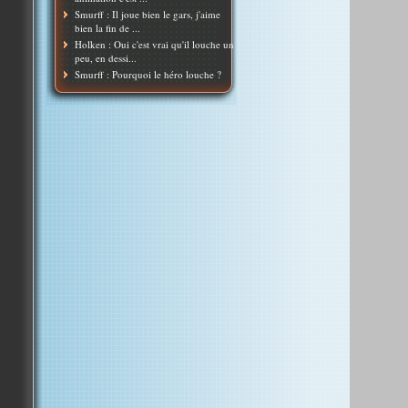
Smurff : Il joue bien le gars, j'aime
bien la fin de ...
Holken : Oui c'est vrai qu'il louche un
peu, en dessi...
Smurff : Pourquoi le héro louche ?