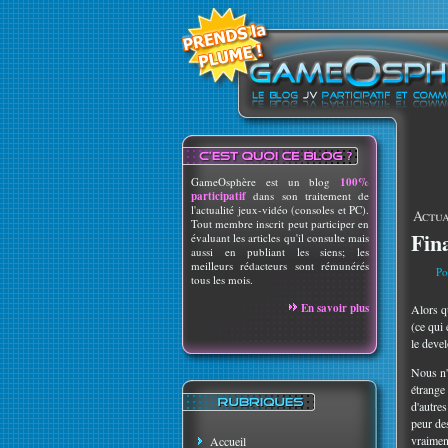
GameOsphère est un blog
100%
participatif
dans son traitement de
l'actualité jeux-vidéo (consoles et PC).
Actua
Tout membre inscrit peut participer en
Fin
évaluant les articles qu'il consulte mais
aussi en publiant les siens; les
meilleurs rédacteurs sont rémunérés
Po
tous les mois.
En savoir plus
Alors 
(ce qui
le deve
Nous n'
étrange 
d'autre
peur de
vraimen
Accueil