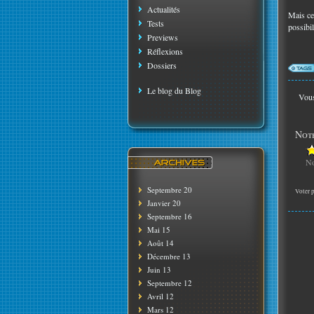
Actualités
Mais cep
Tests
possibi
Previews
Réflexions
Dossiers
Le blog du Blog
Vous
Note
No
Septembre 20
Voter p
Janvier 20
Septembre 16
Mai 15
Août 14
Décembre 13
Juin 13
Septembre 12
Avril 12
Mars 12