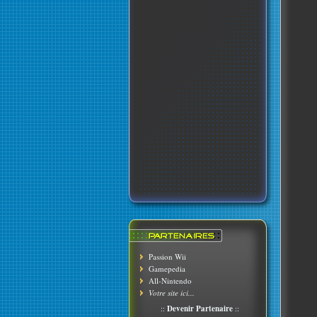
Passion Wii
Gamepedia
All-Nintendo
Votre site ici...
::
Devenir Partenaire
::