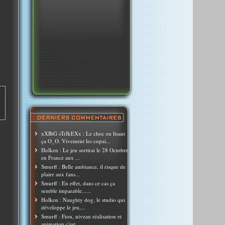
xXBiG sTrIkEXx : Le choc en lisant
ça O_O. Vivement les copai...
Holken : Le jeu sortirai le 28 Octobre
en France aux ...
Smurff : Belle ambiance, il risque de
plaire aux fans...
Smurff : En effet, dans ce cas ça
semble imparable......
Holken : Naughty dog, le studio qui
développe le jeu,...
Smurff : Fiou, niveau réalisation et
animation c'est ...