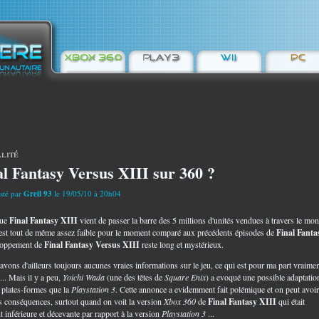
lité
al Fantasy Versus XIII sur 360 ?
sté par
Greil 93
le 19/05/10 à 20h04
que
Final Fantasy XIII
vient de passer la barre des 5 millions d'unités vendues à travers le mo
 est tout de même assez faible pour le moment comparé aux précédents épisodes de
Final Fanta
loppement de
Final Fantasy Versus XIII
reste long et mystérieux.
avons d'ailleurs toujours aucunes vraies informations sur le jeu, ce qui est pour ma part vraime
... Mais il y a peu,
Yoichi Wada
(une des têtes de
Square Enix
) a evoqué une possible adaptatio
s plates-formes que la
Playstation 3
. Cette annonce a evidemment fait polémique et on peut avoir
s conséquences, surtout quand on voit la version
Xbox 360
de
Final Fantasy XIII
qui était
t inférieure et décevante par rapport à la version
Playstation 3
...