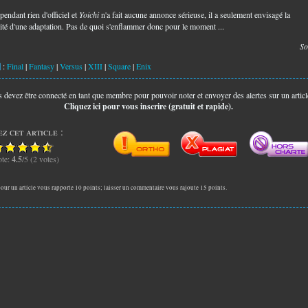
endant rien d'officiel et
Yoichi
n'a fait aucune annonce sérieuse, il a seulement envisagé la
lité d'une adaptation. Pas de quoi s'enflammer donc pour le moment ...
So
:
Final
|
Fantasy
|
Versus
|
XIII
|
Square
|
Enix
 devez être connecté en tant que membre pour pouvoir noter et envoyer des alertes sur un articl
Cliquez ici pour vous inscrire (gratuit et rapide).
z cet article :
te:
4.5
/5 (2 votes)
our un article vous rapporte 10 points; laisser un commentaire vous rajoute 15 points.