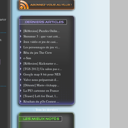
urce
[Réflexion] Puzzles Onlin...
Shenmue 3 : que vaut cett...
e.
Jeux vidéo et jeu de casi...
Les personnages de jeu vi...
Bêta du jeu The Crew
e-Sim
[Réflexion] Kickstarter e...
[TGS 2012] Un salon pas c...
Google map 8 bit pour NES
Valve nous préparerait-il...
[Détente] Mario s'échapp...
La PS3 cartonne en France
[Teaser] Left for Dead, l...
Résultats du gOs Contest ...
::
Tous les derniers
::