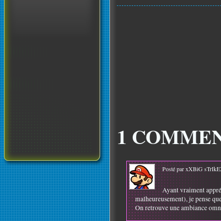
1 COMMEN
Posté par xXBiG sTrIkE
Ayant vraiment appréc
malheureusement), je pense que c
On retrouve une ambiance omni