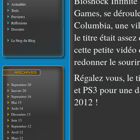
Bioshock Infinite
Actualités
Games, se déroule 
Tests
Previews
Columbia, une vil
Réflexions
Dossiers
le titre était assez
Le blog du Blog
cette petite vidé
redonner le sourir
Régalez vous, le t
Septembre 20
et PS3 pour une da
Janvier 20
Septembre 16
2012 !
Mai 15
Août 14
Décembre 13
Juin 13
Septembre 12
Avril 12
Mars 12