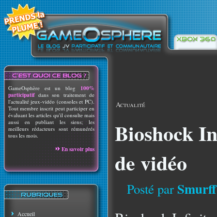
GameOsphère est un blog
100%
participatif
dans son traitement de
l'actualité jeux-vidéo (consoles et PC).
Actualité
Tout membre inscrit peut participer en
évaluant les articles qu'il consulte mais
aussi en publiant les siens; les
Bioshock In
meilleurs rédacteurs sont rémunérés
tous les mois.
En savoir plus
de vidéo
Smurff
Posté par
Accueil