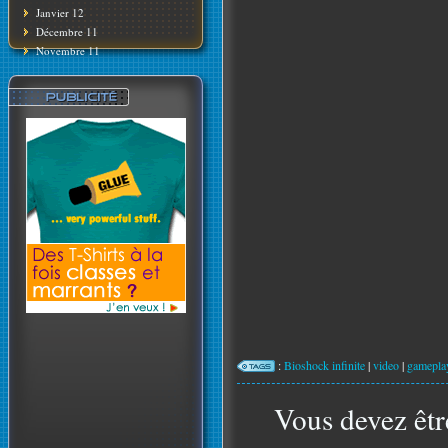
Janvier 12
Décembre 11
Novembre 11
:
Bioshock infinite
|
video
|
gamepla
Vous devez êtr