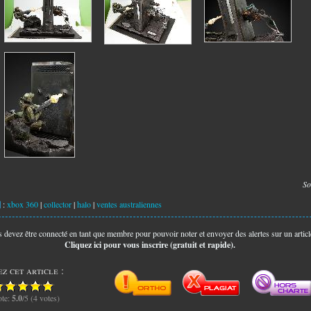
So
:
xbox 360
|
collector
|
halo
|
ventes australiennes
 devez être connecté en tant que membre pour pouvoir noter et envoyer des alertes sur un articl
Cliquez ici pour vous inscrire (gratuit et rapide).
z cet article :
te:
5.0
/5 (4 votes)