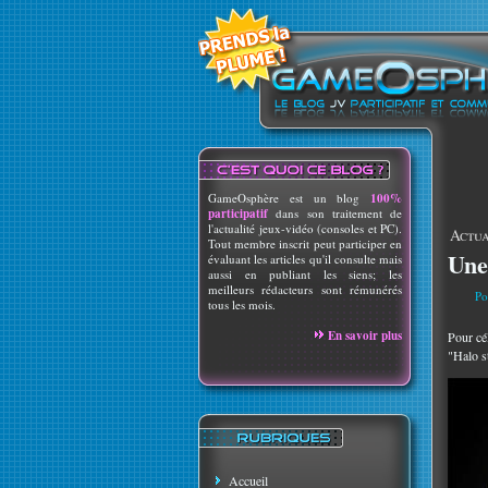
GameOsphère est un blog
100%
participatif
dans son traitement de
l'actualité jeux-vidéo (consoles et PC).
Actua
Tout membre inscrit peut participer en
Une
évaluant les articles qu'il consulte mais
aussi en publiant les siens; les
meilleurs rédacteurs sont rémunérés
Po
tous les mois.
En savoir plus
Pour cé
"Halo s
Accueil