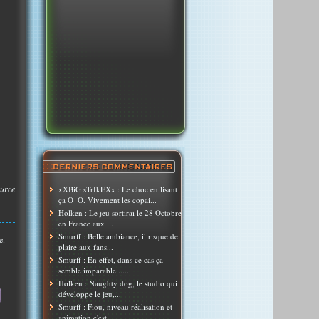
urce
xXBiG sTrIkEXx : Le choc en lisant
ça O_O. Vivement les copai...
Holken : Le jeu sortirai le 28 Octobre
en France aux ...
Smurff : Belle ambiance, il risque de
e.
plaire aux fans...
Smurff : En effet, dans ce cas ça
semble imparable......
Holken : Naughty dog, le studio qui
développe le jeu,...
Smurff : Fiou, niveau réalisation et
animation c'est ...