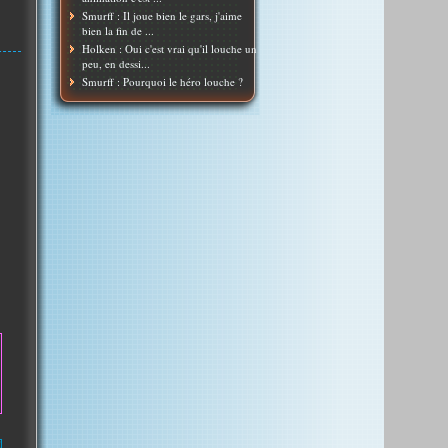
Smurff : Il joue bien le gars, j'aime
bien la fin de ...
Holken : Oui c'est vrai qu'il louche un
peu, en dessi...
Smurff : Pourquoi le héro louche ?