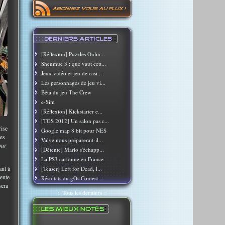
[Réflexion] Puzzles Onlin...
Shenmue 3 : que vaut cett...
Jeux vidéo et jeu de casi...
Les personnages de jeu vi...
Bêta du jeu The Crew
e-Sim
[Réflexion] Kickstarter e...
[TGS 2012] Un salon pas c...
ise
Google map 8 bit pour NES
des
Valve nous préparerait-il...
our
[Détente] Mario s'échapp...
La PS3 cartonne en France
ant à
[Teaser] Left for Dead, l...
vente
Résultats du gOs Contest ...
sera
::
Tous les derniers
::