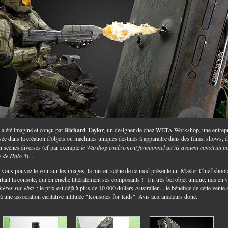
a été imaginé et conçu par
Richard Taylor
, un designer de chez WETA Workshop, une entrepr
isée dans la création d'objets ou machines uniques destinés à apparaitre dans des films, shows, 
n scènes diverses (cf par exemple
le Warthog entièrement fonctionnel qu'ils avaient construit p
ie de Halo 3
)...
ous pouvez le voir sur les images, la mis en scène de ce mod présente un Master Chief shoot
rtant la console, qui en crache littéralement ses composants ! Un très bel objet unique, mis en 
hères sur ebay
; le prix est déjà à plus de 10 000 dollars Australien... le bénéfice de cette vente 
 à une association caritative intitulée "Konsoles for Kids". Avis aux amateurs donc.