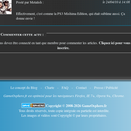
le 24/04/10 à 14:08
Posté par Metalish :
Effectivement, c'est comme la PS3 Mishima Edition, qui était sublime aussi. Ça
donne envie !
Commenter cette actu :
us devez être connecté en tant que membre pour commenter les articles.
Cliquez ici pour vous
inscrire.
Le concept du Blog
-
Charte
-
FAQ
-
Contact
-
Presse / Publicité
GameOsphere.fr est optimisé pour les navigateurs Firefox, IE 7+, Opera 9+, Chrome.
Copyright © 2008-2026 GameOsphere.fr
Tous droits réservés, toute copie intégrale ou partielle est interdite.
Les images et vidéos sont Copyright © par leurs propriétaires.