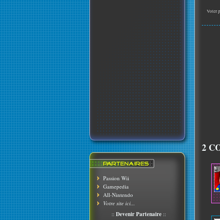
Voter p
2 C
Passion Wii
Gamepedia
All-Nintendo
Votre site ici...
::
Devenir Partenaire
::