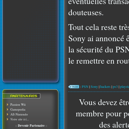
éventuelles transa
douteuses.
Tout cela reste tr
Sony ai annoncé êt
la sécurité du P
le remettre en rou
:
PSN
|
Sony
|
hackers
|
ps3
|
playst
Vous devez êtr
Passion Wii
Gamepedia
membre pour po
All-Nintendo
Votre site ici...
des alert
::
Devenir Partenaire
::