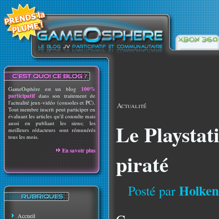
GameOsphère est un blog
100%
participatif
dans son traitement de
l'actualité jeux-vidéo (consoles et PC).
Actualité
Tout membre inscrit peut participer en
évaluant les articles qu'il consulte mais
aussi en publiant les siens; les
Le Playstat
meilleurs rédacteurs sont rémunérés
tous les mois.
En savoir plus
piraté
Holken
Posté par
Accueil