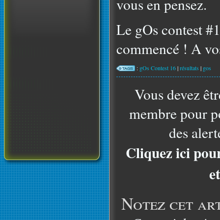
vous en pensez.
Le gOs contest #17
commencé ! A vos
:
gOs Contest 16
|
résultats
|
gos
Vous devez êtr
membre pour po
des alert
Cliquez ici pou
e
Notez cet art