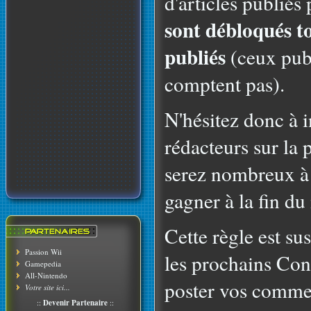
d'articles publiés 
sont débloqués to
publiés
(ceux publ
comptent pas).
N'hésitez donc à 
rédacteurs sur la 
serez nombreux à 
gagner à la fin du
Cette règle est su
Passion Wii
les prochains Cont
Gamepedia
All-Nintendo
poster vos commen
Votre site ici...
::
Devenir Partenaire
::