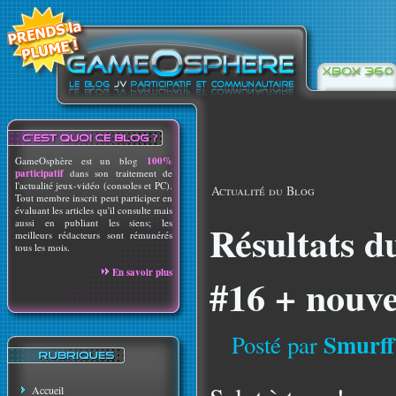
GameOsphère est un blog
100%
participatif
dans son traitement de
l'actualité jeux-vidéo (consoles et PC).
Actualité du Blog
Tout membre inscrit peut participer en
évaluant les articles qu'il consulte mais
aussi en publiant les siens; les
Résultats d
meilleurs rédacteurs sont rémunérés
tous les mois.
En savoir plus
#16 + nouve
Smurff
Posté par
Accueil