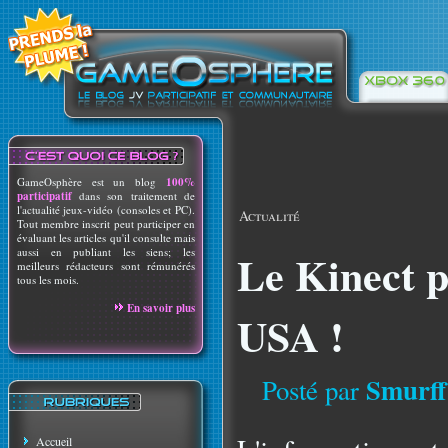
GameOsphère est un blog
100%
participatif
dans son traitement de
l'actualité jeux-vidéo (consoles et PC).
Actualité
Tout membre inscrit peut participer en
évaluant les articles qu'il consulte mais
aussi en publiant les siens; les
Le Kinect 
meilleurs rédacteurs sont rémunérés
tous les mois.
En savoir plus
USA !
Smurff
Posté par
Accueil