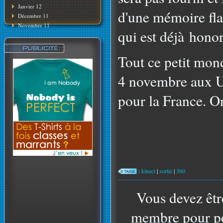
Janvier 12
d'une mémoire fla
Décembre 11
Novembre 11
qui est déjà honor
Tout ce petit mond
4 novembre aux US
pour la France. O
:
kinect
|
sortie
|
360
Vous devez êtr
membre pour po