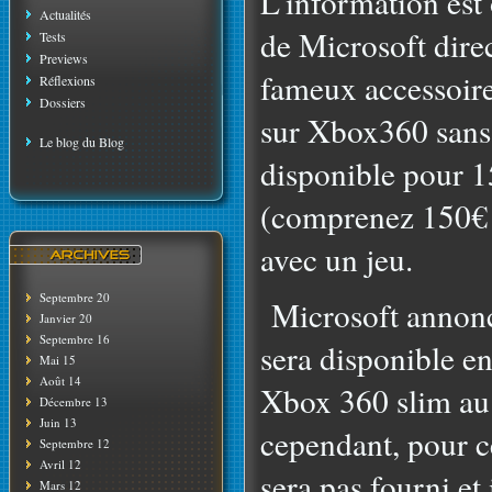
L'information est 
Actualités
de Microsoft direc
Tests
Previews
fameux accessoire
Réflexions
Dossiers
sur Xbox360 sans 
Le blog du Blog
disponible pour 1
(comprenez 150€ p
avec un jeu.
Septembre 20
Microsoft annonc
Janvier 20
Septembre 16
sera disponible e
Mai 15
Août 14
Xbox 360 slim au 
Décembre 13
Juin 13
cependant, pour ce
Septembre 12
Avril 12
sera pas fourni et 
Mars 12